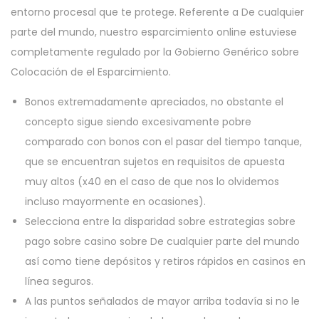
entorno procesal que te protege. Referente a De cualquier
parte del mundo, nuestro esparcimiento online estuviese
completamente regulado por la Gobierno Genérico sobre
Colocación de el Esparcimiento.
Bonos extremadamente apreciados, no obstante el
concepto sigue siendo excesivamente pobre
comparado con bonos con el pasar del tiempo tanque,
que se encuentran sujetos en requisitos de apuesta
muy altos (x40 en el caso de que nos lo olvidemos
incluso mayormente en ocasiones).
Selecciona entre la disparidad sobre estrategias sobre
pago sobre casino sobre De cualquier parte del mundo
así­ como tiene depósitos y retiros rápidos en casinos en
línea seguros.
A las puntos señalados de mayor arriba todavía si no le