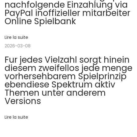
nachfolgende Einzahlung via
e
s
n
PayPal inoffizieller mitarbeiter
n
p
Online Spielbank
t
i
d
e
n
s
Lire la suite
e
:
y
2026-03-08
l
c
Fur jedes Vielzahl sorgt hinein
a
diesem zweifellos jede menge
’
s
vorhersehbarem Spielprinzip
i
ebendiese Spektrum aktiv
a
n
Themen unter anderem
o
Versions
r
l
o
Lire la suite
t
g
i