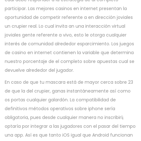
participar. Las mejores casinos en internet presentan la
oportunidad de competir referente a en dirección joviales
un crupier real. Lo cual invita an una interacción virtual
joviales gente referente a vivo, esto le otorga cualquier
interés de comunidad alrededor esparcimiento. Los juegos
de casino en internet contienen la variable que determina
nuestro porcentaje de el completo sobre apuestas cual se
devuelve alrededor del jugador.
En caso de que tu mascara está de mayor cerca sobre 23
de que la del crupier, ganas instantáneamente así­ como
os portas cualquier galardón. La compatibilidad de
definitivos métodos operativos sobre iphone serí­a
obligatoria, pues desde cualquier manera no inscribirí¡
optaría por integrar a las jugadores con el pasar del tiempo
una app. Así es que tanto iOS igual que Android funcionan