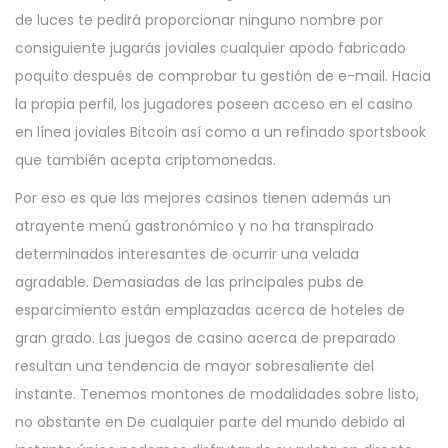
de luces te pedirá proporcionar ninguno nombre por
consiguiente jugarás joviales cualquier apodo fabricado
poquito después de comprobar tu gestión de e-mail. Hacia
la propia perfil, los jugadores poseen acceso en el casino
en línea joviales Bitcoin así­ como a un refinado sportsbook
que también acepta criptomonedas.
Por eso es que las mejores casinos tienen además un
atrayente menú gastronómico y no ha transpirado
determinados interesantes de ocurrir una velada
agradable. Demasiadas de las principales pubs de
esparcimiento están emplazadas acerca de hoteles de
gran grado. Las juegos de casino acerca de preparado
resultan una tendencia de mayor sobresaliente del
instante. Tenemos montones de modalidades sobre listo,
no obstante en De cualquier parte del mundo debido al