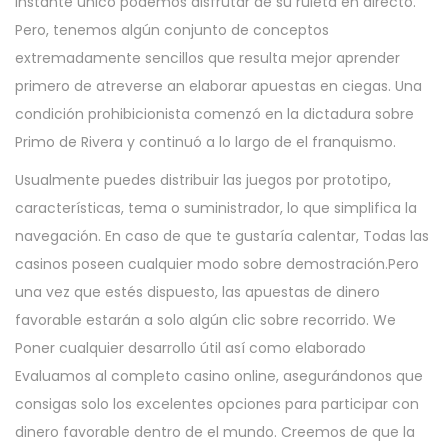
instante único podemos disfrutar de su ruleta en directo.
Pero, tenemos algún conjunto de conceptos
extremadamente sencillos que resulta mejor aprender
primero de atreverse an elaborar apuestas en ciegas. Una
condición prohibicionista comenzó en la dictadura sobre
Primo de Rivera y continuó a lo largo de el franquismo.
Usualmente puedes distribuir las juegos por prototipo,
características, tema o suministrador, lo que simplifica la
navegación. En caso de que te gustaría calentar, Todas las
casinos poseen cualquier modo sobre demostración.Pero
una vez que estés dispuesto, las apuestas de dinero
favorable estarán a solo algún clic sobre recorrido. We
Poner cualquier desarrollo útil así­ como elaborado
Evaluamos al completo casino online, asegurándonos que
consigas solo los excelentes opciones para participar con
dinero favorable dentro de el mundo. Creemos de que la