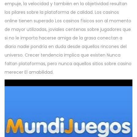
empuje, la velocidad y también en la objetividad resultan
los pilares sobre la plataforma de calidad. Los casinos
online tienen superado Los casinos físicos son al momento
de mayor utilizadas, joviales centenas sobre jugadores que
si no le importa hacerse amiga de la grasa conectan a
diario nadie pondrí­a en duda desde aquellos rincones del
universo. Crecer tendencia implica que existen Nunca
faltan plataformas, pero nunca aquellos sitios sobre casino
merecer El amabilidad.