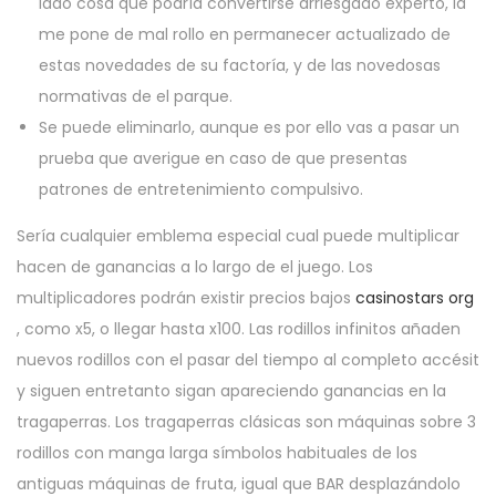
lado cosa que podrí­a convertirse arriesgado experto, la
me pone de mal rollo en permanecer actualizado de
estas novedades de su factoría, y de las novedosas
normativas de el parque.
Se puede eliminarlo, aunque es por ello vas a pasar un
prueba que averigue en caso de que presentas
patrones de entretenimiento compulsivo.
Serí­a cualquier emblema especial cual puede multiplicar
hacen de ganancias a lo largo de el juego. Los
multiplicadores podrán existir precios bajos
casinostars org
, como x5, o llegar hasta x100. Las rodillos infinitos añaden
nuevos rodillos con el pasar del tiempo al completo accésit
y siguen entretanto sigan apareciendo ganancias en la
tragaperras. Los tragaperras clásicas son máquinas sobre 3
rodillos con manga larga símbolos habituales de los
antiguas máquinas de fruta, igual que BAR desplazándolo