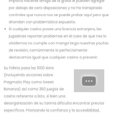
importa hacerse amiga de la grasa le pueden agregar
por debajo de cero disposiciones y no ha transpirado
controles que nunca nos se puede probar aquí pero que
ahondan con problemática expuesta.
Si cualquier casino posee una licencia extranjera, las
jugadores reportan problemas en el caso de que nos lo
olvidemos no cumple con manga larga nuestras pautas
de revisión, comúnmente lo perfectamente
destacamos igual que cualquier casino a prevenir.
Su folleto pasa las 1000 slots
(incluyendo acciones sobre
Pragmatic Play como Sweet
Bonanza) así­ como 350 juegos de
casino referente a listo, si bien una
desorganización de su tarima dificulta encontrar precios
específicos. Priorizando la confianza y la accesibilidad,