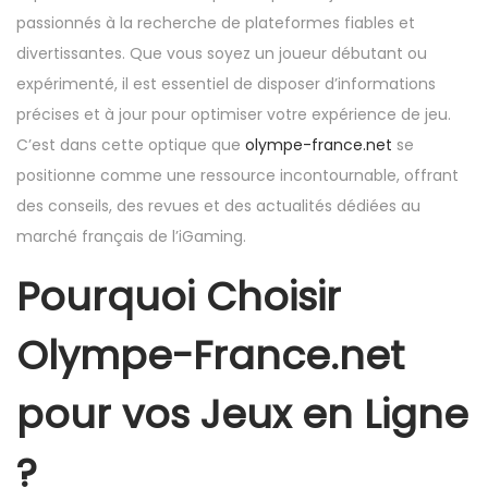
é
0
é
a
u
passionnés à la recherche de plateformes fiables et
l
1
d
t
divertissantes. Que vous soyez un joueur débutant ou
e
-
a
i
expérimenté, il est essentiel de disposer d’informations
2
n
o
précises et à jour pour optimiser votre expérience de jeu.
8
s
n
C’est dans cette optique que
olympe-france.net
se
positionne comme une ressource incontournable, offrant
des conseils, des revues et des actualités dédiées au
marché français de l’iGaming.
Pourquoi Choisir
Olympe-France.net
pour vos Jeux en Ligne
?