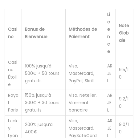
Li
c
Note
Casi
Bonus de
Méthodes de
e
Glob
no
Bienvenue
Paiement
n
ale
c
e
Casi
100% jusqu’à
Visa,
AR
no
9.5/1
500€ + 50 tours
Mastercard,
JE
Étoil
0
gratuits
PayPal, Skrill
L
e
Roya
150% jusqu’à
Visa, Neteller,
AR
9.2/1
l
300€ + 30 tours
Virement
JE
0
Paris
gratuits
bancaire
L
Luck
Visa,
AR
200% jusqu’à
9.0/1
y
Mastercard,
JE
400€
0
Lyon
PaySafeCard
L