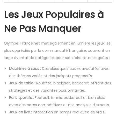
Les Jeux Populaires à
Ne Pas Manquer
Olympe-France.net met également en lumière les jeux les
plus appréciés par la communauté française, couvrant un
large éventail de catégories pour satisfaire tous les goûts :
Machines à sous :
Des classiques aux nouveautés, avec
des thèmes variés et des jackpots progressifs.
Jeux de table :
Roulette, blackjack, baccarat, offrant des
stratégies et des variantes passionnantes.
Paris sportifs :
Football, tennis, basketball et bien plus,
avec des cotes compétitives et des analyses d’experts.
Jeux en live :
Interaction en temps réel avec de vrais