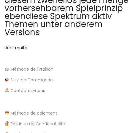
diesem zweifellos jede menge
’
:
vorhersehbarem Spielprinzip
D
ebendiese Spektrum aktiv
a
e
Themen unter anderem
r
Versions
r
U
l
Lire la suite
t
t
i
i
Méthode de livraison
m
a
Suivi de Commande
c
t
Contactez-nous
i
l
v
e
Méthode de paiement
e
L
Politique de Confidentialité
e