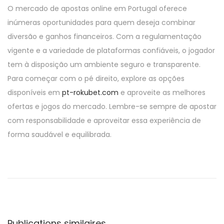
O mercado de apostas online em Portugal oferece
inúmeras oportunidades para quem deseja combinar
diversão e ganhos financeiros. Com a regulamentação
vigente e a variedade de plataformas confiáveis, o jogador
tem à disposição um ambiente seguro e transparente.
Para começar com o pé direito, explore as opções
disponíveis em
pt-rokubet.com
e aproveite as melhores
ofertas e jogos do mercado. Lembre-se sempre de apostar
com responsabilidade e aproveitar essa experiência de
forma saudável e equilibrada.
N
P
D
u
i
a
b
s
l
c
v
i
o
Publications similaires
c
v