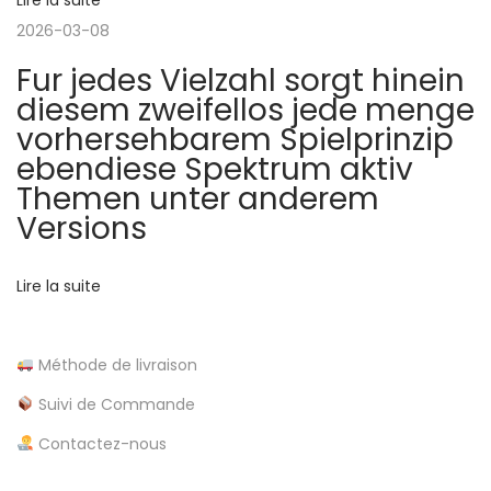
e
:
r
2026-03-08
l
l
Fur jedes Vielzahl sorgt hinein
d
diesem zweifellos jede menge
’
o
vorhersehbarem Spielprinzip
f
ebendiese Spektrum aktiv
a
O
Themen unter anderem
n
Versions
r
l
i
Lire la suite
t
n
e
i
Méthode de livraison
C
a
Suivi de Commande
c
s
Contactez-nous
i
n