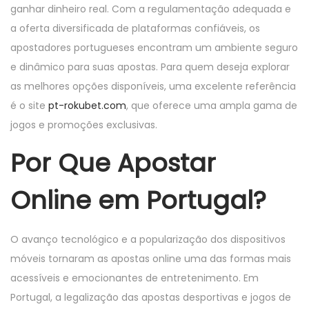
ganhar dinheiro real. Com a regulamentação adequada e
a
u
e
a
a oferta diversificada de plataformas confiáveis, os
t
n
apostadores portugueses encontram um ambiente seguro
i
s
e dinâmico para suas apostas. Para quem deseja explorar
o
as melhores opções disponíveis, uma excelente referência
n
é o site
pt-rokubet.com
, que oferece uma ampla gama de
jogos e promoções exclusivas.
Por Que Apostar
Online em Portugal?
O avanço tecnológico e a popularização dos dispositivos
móveis tornaram as apostas online uma das formas mais
acessíveis e emocionantes de entretenimento. Em
Portugal, a legalização das apostas desportivas e jogos de