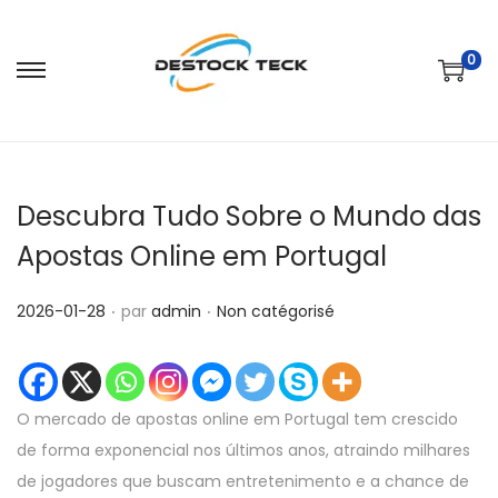
0
P
P
a
a
s
s
s
s
Descubra Tudo Sobre o Mundo das
e
e
r
r
Apostas Online em Portugal
à
a
.
.
l
u
P
P
2026-01-28
par
admin
Non catégorisé
a
c
u
u
n
o
b
b
a
n
l
l
O mercado de apostas online em Portugal tem crescido
v
t
i
i
de forma exponencial nos últimos anos, atraindo milhares
i
e
é
é
de jogadores que buscam entretenimento e a chance de
g
n
l
d