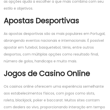
as opções ajuda a escolher a que mais combina com seu
estilo e objetivos.
Apostas Desportivas
As apostas desportivas são as mais populares em Portugal,
abrangendo eventos nacionais e internacionais. É possível
apostar em futebol, basquetebol, ténis, entre outros
desportos, com múltiplas opções como resultado final,
número de golos, handicaps e muito mais.
Jogos de Casino Online
Os casinos online oferecem uma experiência semelhante
aos estabelecimentos físicos, com jogos como slots,
roleta, blackjack, poker e baccarat. Muitos sites contam
com dealers ao vivo, proporcionando interação em tempo