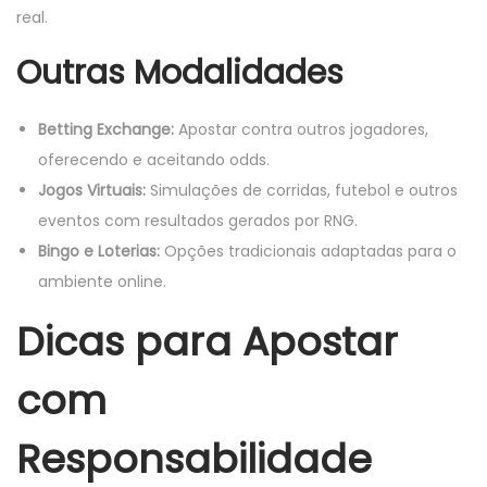
real.
Outras Modalidades
Betting Exchange:
Apostar contra outros jogadores,
oferecendo e aceitando odds.
Jogos Virtuais:
Simulações de corridas, futebol e outros
eventos com resultados gerados por RNG.
Bingo e Loterias:
Opções tradicionais adaptadas para o
ambiente online.
Dicas para Apostar
com
Responsabilidade