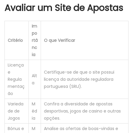
Avaliar um Site de Apostas
Im
po
Critério
rtâ
O que Verificar
nc
ia
Licença
e
Certifique-se de que o site possui
Alt
Regula
licença da autoridade reguladora
a
mentaç
portuguesa (SRIJ).
ão
Varieda
M
Confira a diversidade de apostas
de de
éd
desportivas, jogos de casino e outras
Jogos
ia
opções.
Bónus e
M
Analise as ofertas de boas-vindas e