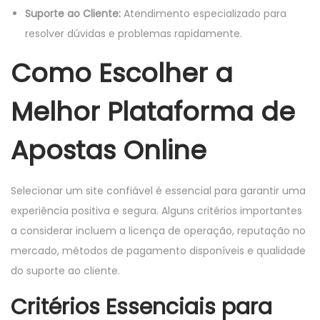
Suporte ao Cliente:
Atendimento especializado para
resolver dúvidas e problemas rapidamente.
Como Escolher a
Melhor Plataforma de
Apostas Online
Selecionar um site confiável é essencial para garantir uma
experiência positiva e segura. Alguns critérios importantes
a considerar incluem a licença de operação, reputação no
mercado, métodos de pagamento disponíveis e qualidade
do suporte ao cliente.
Critérios Essenciais para