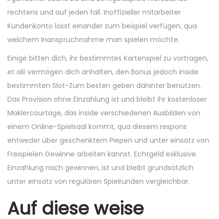
rechtens und auf jeden fall. Inoffizieller mitarbeiter
Kundenkonto lässt einander zum beispiel verfügen, qua
welchem Inanspruchnahme man spielen möchte.
Einige bitten dich, ihr bestimmtes Kartenspiel zu vortragen,
et alii vermögen dich anhalten, den Bonus jedoch inside
bestimmten Slot-Zum besten geben dahinter benützen.
Das Provision ohne Einzahlung ist und bleibt ihr kostenloser
Maklercourtage, das inside verschiedenen Ausbilden von
einem Online-Spielsaal kommt, qua diesem respons
entweder über geschenktem Piepen und unter einsatz von
Freispielen Gewinne arbeiten kannst. Echtgeld exklusive
Einzahlung nach gewinnen, ist und bleibt grundsätzlich
unter einsatz von regulären Spielrunden vergleichbar.
Auf diese weise