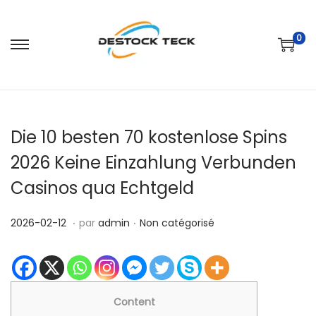
0
P
P
a
a
s
s
s
s
Die 10 besten 70 kostenlose Spins
e
e
r
r
2026 Keine Einzahlung Verbunden
à
a
Casinos qua Echtgeld
l
u
a
c
.
.
P
2
P
2026-02-12
par
admin
Non catégorisé
n
o
u
0
u
a
n
b
2
b
v
t
l
6
l
i
e
i
-
i
Content
g
n