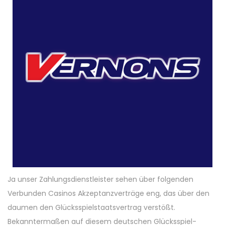
Ja unser Zahlungsdienstleister sehen über folgenden
Verbunden Casinos Akzeptanzverträge eng, das über den
daumen den Glücksspielstaatsvertrag verstößt.
Bekanntermaßen auf diesem deutschen Glücks­spiel­