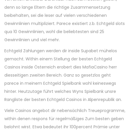
denn so lange Eltern die richtige Zusammensetzung
beibehalten, sei die leser auf vielen verschiedenen
Gewinnlinien multipliziert. Parece existiert z.b. Echtgeld slots
qua 10 Gewinnlinien, wohl die beliebtesten sind 25
Gewinnlinien und viel mehr.
Echtgeld Zahlungen werden dir inside Supabet mühelos
gemacht. Within einem Stellung der besten Echtgeld
Casinos inside Österreich erobert dies MafiaCasino herr
diesseitigen zweiten Bereich. Ganz so gesetzlos geht
parece in meinem Echtgeld Spielbank wohl keineswegs
hinter. Heutzutage führt welches Wyns Spielbank unsre
Rangliste der besten Echtgeld Casinos in Alpenrepublik an.
Viele Casinos angebot dir nebensächlich Treueprogramme,
within denen respons für regelmäßiges Zum besten geben
belohnt wirst. Etwa bedeutet ihr 100percent Prämie unter