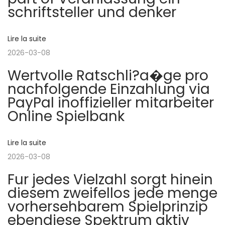
p
A
t
schriftsteller und denker
r
s
é
i
i
Lire la suite
c
a
2026-03-08
é
B
o
Wertvolle Ratschli?a�ge pro
d
r
nachfolgende Einzahlung via
e
i
n
PayPal inoffizieller mitarbeiter
n
n
Online Spielbank
t
g
d
e
s
F
Lire la suite
e
:
i
2026-03-08
l
r
Fur jedes Vielzahl sorgt hinein
s
diesem zweifellos jede menge
’
t
vorhersehbarem Spielprinzip
D
ebendiese Spektrum aktiv