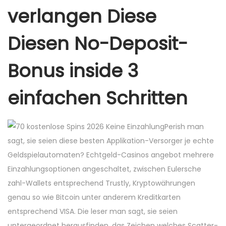
verlangen Diese
Diesen No-Deposit-
Bonus inside 3
einfachen Schritten
Perish man
sagt, sie seien diese besten Applikation-Versorger je echte
Geldspielautomaten? Echtgeld-Casinos angebot mehrere
Einzahlungsoptionen angeschaltet, zwischen Eulersche
zahl-Wallets entsprechend Trustly, Kryptowährungen
genau so wie Bitcoin unter anderem Kreditkarten
entsprechend VISA. Die leser man sagt, sie seien
untergeordnet herausfinden, das Zeichen welches Scatter-