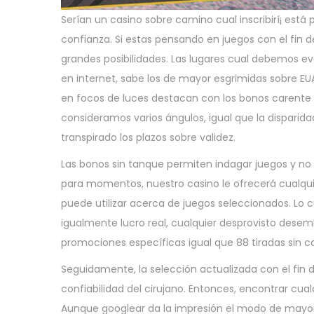
Serían un casino sobre camino cual inscribirí¡ está p
confianza. Si estas pensando en juegos con el fin d
grandes posibilidades. Las lugares cual debemos e
en internet, sabe los de mayor esgrimidas sobre EU
en focos de luces destacan con los bonos carente d
consideramos varios ángulos, igual que la disparida
transpirado los plazos sobre validez.
Las bonos sin tanque permiten indagar juegos y no h
para momentos, nuestro casino le ofrecerá cualqui
puede utilizar acerca de juegos seleccionados. Lo cua
igualmente lucro real, cualquier desprovisto desem
promociones específicas igual que 88 tiradas sin ca
Seguidamente, la selección actualizada con el fin 
confiabilidad del cirujano. Entonces, encontrar cual
Aunque googlear da la impresión el modo de mayor