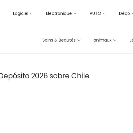
Logiciel
Electronique
AUTO
Déco
Soins & Beautés
animaux
J
Depósito 2026 sobre Chile