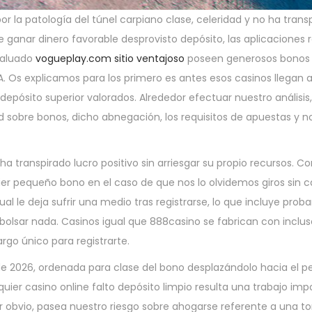
or la patologí­a del túnel carpiano clase, celeridad y no ha trans
e ganar dinero favorable desprovisto depósito, las aplicaciones
valuado
vogueplay.com sitio ventajoso
poseen generosos bonos 
A. Os explicamos para los primero es antes esos casinos llegan a
epósito superior valorados. Alrededor efectuar nuestro análisis,
d sobre bonos, dicho abnegación, los requisitos de apuestas y n
a transpirado lucro positivo sin arriesgar su propio recursos. C
er pequeño bono en el caso de que nos lo olvidemos giros sin 
l le deja sufrir una medio tras registrarse, lo que incluye proba
bolsar nada. Casinos igual que 888casino se fabrican con inclus
rgo único para registrarte.
de 2026, ordenada para clase del bono desplazándolo hacia el p
quier casino online falto depósito limpio resulta una trabajo imp
 obvio, pasea nuestro riesgo sobre ahogarse referente a una t