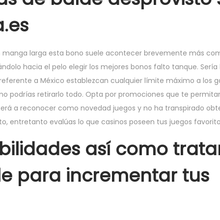
a.es
on manga larga esta bono suele acontecer brevemente más com
dolo hacia el pelo elegir los mejores bonos falto tanque. Serí­a
 referente a México establezcan cualquier límite máximo a los g
 no podrías retirarlo todo. Opta por promociones que te permit
recerá a reconocer como novedad juegos y no ha transpirado obt
, entretanto evalúas lo que casinos poseen tus juegos favorito
bilidades así­ como trata
e para incrementar tus