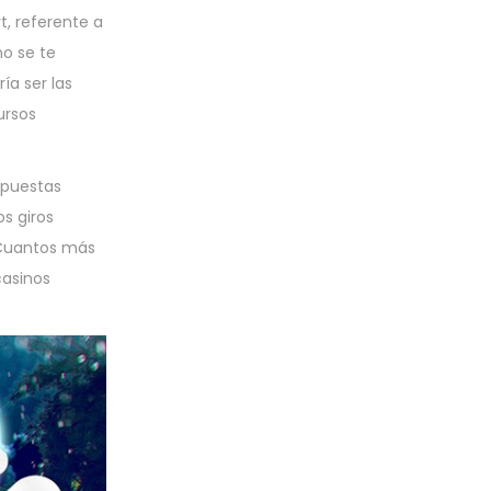
t, referente a
no se te
­a ser las
ursos
apuestas
os giros
. Cuantos más
casinos