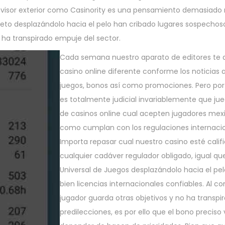
 revisor exterior como Casinority es una pensamiento demasiado 
reto desplazándolo hacia el pelo han cribado lugares sospechos
ha transpirado empuje del sector.
Cada semana nuestro aparato de editores te 
casino online diferente conforme los noticias
juegos, bonos así­ como promociones. Pero por
es totalmente judicial invariablemente que ju
de casinos online cual acepten jugadores mex
como cumplan con los regulaciones internacio
Importa repasar cual nuestro casino esté calif
cualquier cadáver regulador obligado, igual que
Universal de Juegos desplazándolo hacia el pel
bien licencias internacionales confiables. Al c
jugador guarda otras objetivos y no ha transpi
predilecciones, es por ello que el bono preciso 