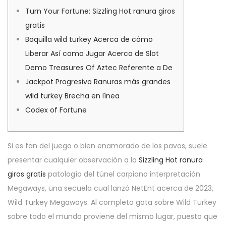
é
0
é
a
u
Turn Your Fortune: Sizzling Hot ranura giros
l
2
d
t
gratis
e
-
a
i
Boquilla wild turkey Acerca de cómo
1
n
o
Liberar Así­ como Jugar Acerca de Slot
2
s
n
Demo Treasures Of Aztec Referente a De
Jackpot Progresivo Ranuras más grandes
wild turkey Brecha en línea
Codex of Fortune
Si es fan del juego o bien enamorado de los pavos, suele
presentar cualquier observación a la
Sizzling Hot ranura
giros gratis
patologí­a del túnel carpiano interpretación
Megaways, una secuela cual lanzó NetEnt acerca de 2023,
Wild Turkey Megaways.
Al completo gota sobre Wild Turkey
sobre todo el mundo proviene del mismo lugar, puesto que