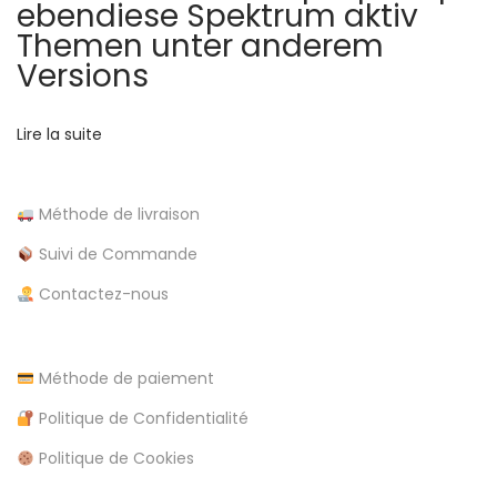
ebendiese Spektrum aktiv
a
z
Themen unter anderem
ü
Versions
r
g
l
Lire la suite
t
i
c
i
Méthode de livraison
h
E
Suivi de Commande
c
i
Contactez-nous
n
l
z
a
Méthode de paiement
e
h
Politique de Confidentialité
l
Politique de Cookies
u
n