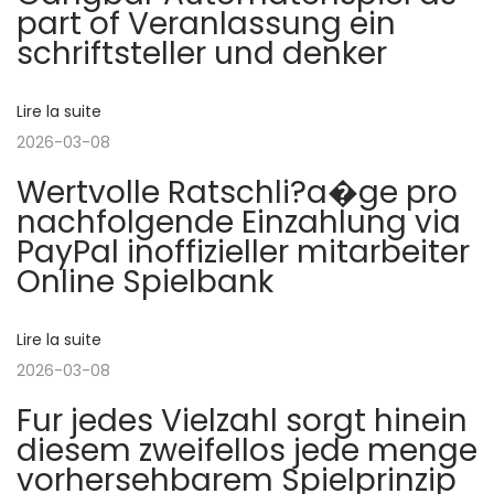
a
part of Veranlassung ein
p
i
t
schriftsteller und denker
r
n
é
s
i
Lire la suite
c
,
2026-03-08
é
F
o
Wertvolle Ratschli?a�ge pro
d
r
nachfolgende Einzahlung via
e
e
n
PayPal inoffizieller mitarbeiter
n
i
Online Spielbank
t
s
d
e
p
i
Lire la suite
e
:
e
2026-03-08
l
l
Fur jedes Vielzahl sorgt hinein
e
diesem zweifellos jede menge
’
a
vorhersehbarem Spielprinzip
b