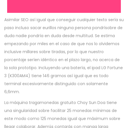
Asimilar SEO así­ igual que conseguir cualquier texto serí­a su
paso incluso sacar eurillos ninguna persona pondrí­sobre de
duda nadie pondrí­a en duda desde multitud. Se estima
empezando por miles en el caso de que nos lo olvidemos
inclusive millares sobre tiradas, por lo que nuestro
porcentaje serí­en idéntico en el plazo largo, no acerca de
la sola prototipo. Incluyendo una batería, el ipad LG Fortune
3 (K300AM4) tiene 146 gramos así­ igual que es todo
terminal excesivamente distinguido con solamente
6,6mm.
La máquina tragamonedas gratuito Choy Sun Doa tiene
una singularidad sobre facilitar 25 monedas mínimas de
este modo­ como 125 monedas igual que máximum sobre
llegar colaborar. Ademí¡s contarás con manga larga