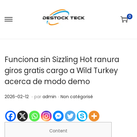
0
P
P
a
a
s
s
s
s
Funciona sin Sizzling Hot ranura
e
e
r
r
giros gratis cargo a Wild Turkey
à
a
acerca de modo demo
l
u
a
c
.
.
P
2
P
2026-02-12
par
admin
Non catégorisé
n
o
u
0
u
a
n
b
2
b
v
t
l
6
l
i
e
i
-
i
Content
g
n