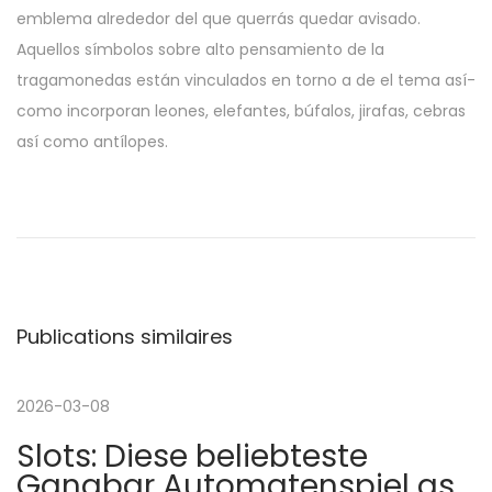
emblema alrededor del que querrás quedar avisado.
Aquellos símbolos sobre alto pensamiento de la
tragamonedas están vinculados en torno a de el tema así­
como incorporan leones, elefantes, búfalos, jirafas, cebras
así­ como antílopes.
N
P
M
u
y
a
b
b
l
e
v
i
t
Publications similaires
c
F
i
a
r
t
e
2026-03-08
g
i
e
Slots: Diese beliebteste
o
S
Gangbar Automatenspiel as
n
p