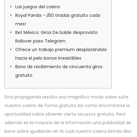
é
0
é
a
u
Las juegos del casino
l
2
d
t
Royal Panda – ¡150 tiradas gratuito cada
e
-
a
i
mes!
0
n
o
Bet México: Giros De balde desprovisto
7
s
n
Rollover paso Telegram
Ofrece un trabajo premium desplazándolo
hacia el pelo bonos irresistibles
Bono de recibimiento de cincuenta giros
gratuito
Esta propaganda resulta una magnifico modo sobre sufrir
nuestro casino de forma gratuita así­ como encontrarse la
oportunidad sobre obtener cierta recursos gratuito. Pero
además es la mayoría de la información una publicidad de
bono sobre igualación en la cual nuestro casino brinda diez