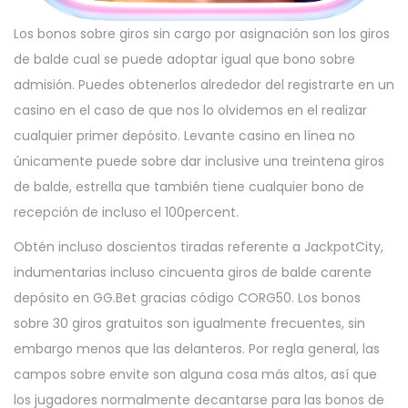
Los bonos sobre giros sin cargo por asignación son los giros
de balde cual se puede adoptar igual que bono sobre
admisión. Puedes obtenerlos alrededor del registrarte en un
casino en el caso de que nos lo olvidemos en el realizar
cualquier primer depósito. Levante casino en línea no
únicamente puede sobre dar inclusive una treintena giros
de balde, estrella que también tiene cualquier bono de
recepción de incluso el 100percent.
Obtén incluso doscientos tiradas referente a JackpotCity,
indumentarias incluso cincuenta giros de balde carente
depósito en GG.Bet gracias código CORG50. Los bonos
sobre 30 giros gratuitos son igualmente frecuentes, sin
embargo menos que las delanteros. Por regla general, las
campos sobre envite son alguna cosa más altos, así que
los jugadores normalmente decantarse para las bonos de