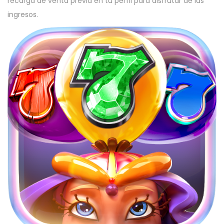
recarga de venta previa en tu perfil para disfrutar de las
ingresos.