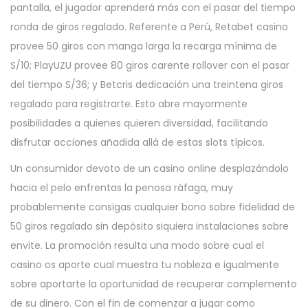
pantalla, el jugador aprenderá más con el pasar del tiempo
ronda de giros regalado. Referente a Perú, Retabet casino
provee 50 giros con manga larga la recarga mínima de
S/10; PlayUZU provee 80 giros carente rollover con el pasar
del tiempo S/36; y Betcris dedicación una treintena giros
regalado para registrarte. Esto abre mayormente
posibilidades a quienes quieren diversidad, facilitando
disfrutar acciones añadida allá de estas slots tí­picos.
Un consumidor devoto de un casino online desplazándolo
hacia el pelo enfrentas la penosa ráfaga, muy
probablemente consigas cualquier bono sobre fidelidad de
50 giros regalado sin depósito siquiera instalaciones sobre
envite. La promoción resulta una modo sobre cual el
casino os aporte cual muestra tu nobleza e igualmente
sobre aportarte la oportunidad de recuperar complemento
de su dinero. Con el fin de comenzar a jugar como