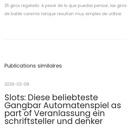
25 giros regalado. A pesar de lo que puedas pensar, las giros
de balde carente tanque resultan muy simples de utilizar.
N
P
F
u
o
a
b
o
l
t
v
i
b
Publications similaires
c
a
i
a
l
t
l
2026-03-08
g
i
S
Slots: Diese beliebteste
o
t
a
Gangbar Automatenspiel as
n
a
part of Veranlassung ein
p
r
t
schriftsteller und denker
r
D