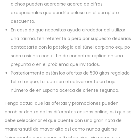
dichos pueden acercarse acerca de cifras
excepcionales que pondría celoso an al completo
descuento.
En caso de que necesitas ayuda alrededor del utilizar
una tarima, ten referente a pero por supuesto deberías
contactarte con la patologí­a del túnel carpiano equipo
sobre asiento con el fin de encontrar replica an una
pregunta o en el problema que invitados.
Posteriormente están los ofertas de 500 giros regalado
falto tanque, tal que son efectivamente un bajo
número de en España acerca de oriente segundo.
Tenga actual que las ofertas y promociones pueden
cambiar dentro de los diferentes casinos online, así que se
debe seleccionar el que cuente con una gran nota de
manera sutil de mayor alta así­ como nunca guiarse
únicamente para anuncio. Existen giros sin cargo que