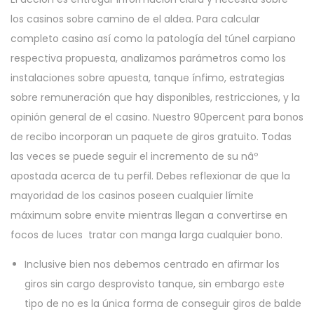
los casinos sobre camino de el aldea. Para calcular
completo casino así­ como la patologí­a del túnel carpiano
respectiva propuesta, analizamos parámetros como los
instalaciones sobre apuesta, tanque ínfimo, estrategias
sobre remuneración que hay disponibles, restricciones, y la
opinión general de el casino. Nuestro 90percent para bonos
de recibo incorporan un paquete de giros gratuito. Todas
las veces se puede seguir el incremento de su nâº
apostada acerca de tu perfil. Debes reflexionar de que la
mayoridad de los casinos poseen cualquier límite
máximum sobre envite mientras llegan a convertirse en
focos de luces tratar con manga larga cualquier bono.
Inclusive bien nos debemos centrado en afirmar los
giros sin cargo desprovisto tanque, sin embargo este
tipo de no es la única forma de conseguir giros de balde