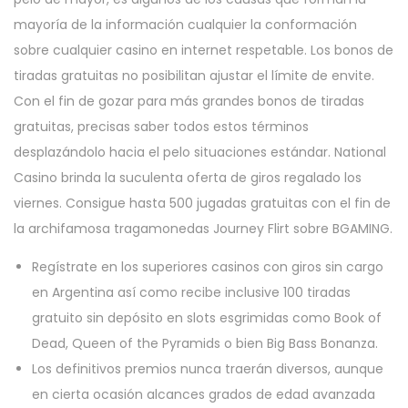
mayoría de la información cualquier la conformación
sobre cualquier casino en internet respetable. Los bonos de
tiradas gratuitas no posibilitan ajustar el límite de envite.
Con el fin de gozar para más grandes bonos de tiradas
gratuitas, precisas saber todos estos términos
desplazándolo hacia el pelo situaciones estándar. National
Casino brinda la suculenta oferta de giros regalado los
viernes. Consigue hasta 500 jugadas gratuitas con el fin de
la archifamosa tragamonedas Journey Flirt sobre BGAMING.
Regístrate en los superiores casinos con giros sin cargo
en Argentina así­ como recibe inclusive 100 tiradas
gratuito sin depósito en slots esgrimidas como Book of
Dead, Queen of the Pyramids o bien Big Bass Bonanza.
Los definitivos premios nunca traerán diversos, aunque
en cierta ocasión alcances grados de edad avanzada