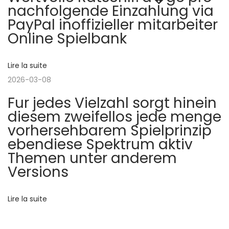
nachfolgende Einzahlung via
e
l
b
n
PayPal inoffizieller mitarbeiter
n
i
e
Online Spielbank
t
c
s
d
e
a
t
t
e
Lire la suite
e
:
i
n
2026-03-08
o
l
O
Fur jedes Vielzahl sorgt hinein
n
n
diesem zweifellos jede menge
’
s
l
vorhersehbarem Spielprinzip
u
i
ebendiese Spektrum aktiv
a
i
n
Themen unter anderem
v
e
Versions
r
a
-
n
C
Lire la suite
t
t
a
e
s