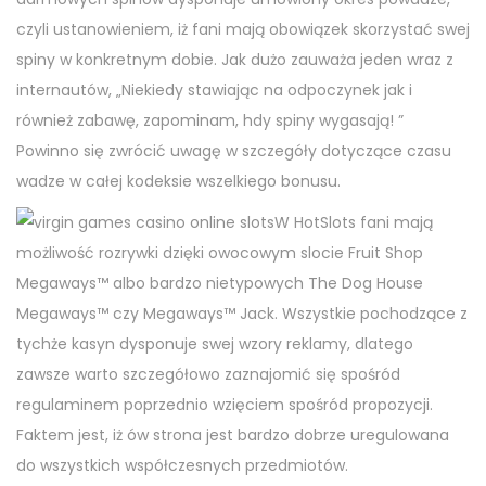
czyli ustanowieniem, iż fani mają obowiązek skorzystać swej
spiny w konkretnym dobie. Jak dużo zauważa jeden wraz z
internautów, „Niekiedy stawiając na odpoczynek jak i
również zabawę, zapominam, hdy spiny wygasają! ”
Powinno się zwrócić uwagę w szczegóły dotyczące czasu
wadze w całej kodeksie wszelkiego bonusu.
W HotSlots fani mają
możliwość rozrywki dzięki owocowym slocie Fruit Shop
Megaways™ albo bardzo nietypowych The Dog House
Megaways™ czy Megaways™ Jack. Wszystkie pochodzące z
tychże kasyn dysponuje swej wzory reklamy, dlatego
zawsze warto szczegółowo zaznajomić się spośród
regulaminem poprzednio wzięciem spośród propozycji.
Faktem jest, iż ów strona jest bardzo dobrze uregulowana
do wszystkich współczesnych przedmiotów.