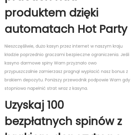
produktem dzięki
automatach Hot Party
Nieszczęśliwie, dużo kasyn przez internet w naszym kraju
kładzie poprzednio graczami bezpieczne ograniczenia. Jeśli
kasyno darmowe spiny Wam przyznało owo
przypuszczalnie zamierzasz pragnął wypłacić nasz bonus z
brakiem depozytu. Poniższy przewodnik podpowie Wam gdy
stopniowo napełnić strat wraz z kasyna.
Uzyskaj 100
bezpłatnych spinów z