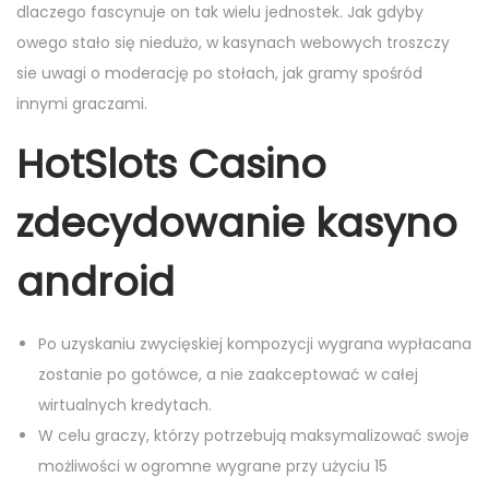
dlaczego fascynuje on tak wielu jednostek. Jak gdyby
owego stało się niedużo, w kasynach webowych troszczy
sie uwagi o moderację po stołach, jak gramy spośród
innymi graczami.
HotSlots Casino
zdecydowanie kasyno
android
Po uzyskaniu zwycięskiej kompozycji wygrana wypłacana
zostanie po gotówce, a nie zaakceptować w całej
wirtualnych kredytach.
W celu graczy, którzy potrzebują maksymalizować swoje
możliwości w ogromne wygrane przy użyciu 15