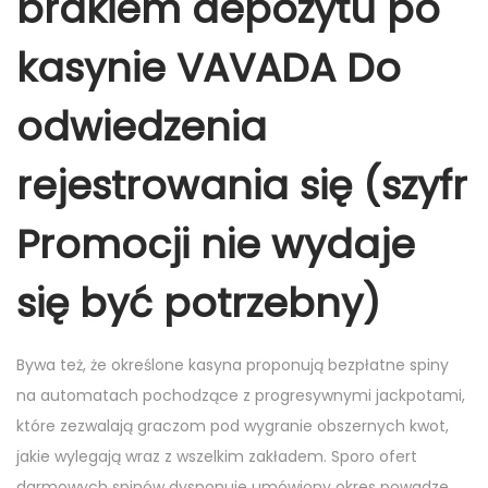
brakiem depozytu po
kasynie VAVADA Do
odwiedzenia
rejestrowania się (szyfr
Promocji nie wydaje
się być potrzebny)
Bywa też, że określone kasyna proponują bezpłatne spiny
na automatach pochodzące z progresywnymi jackpotami,
które zezwalają graczom pod wygranie obszernych kwot,
jakie wylegają wraz z wszelkim zakładem. Sporo ofert
darmowych spinów dysponuje umówiony okres powadze,