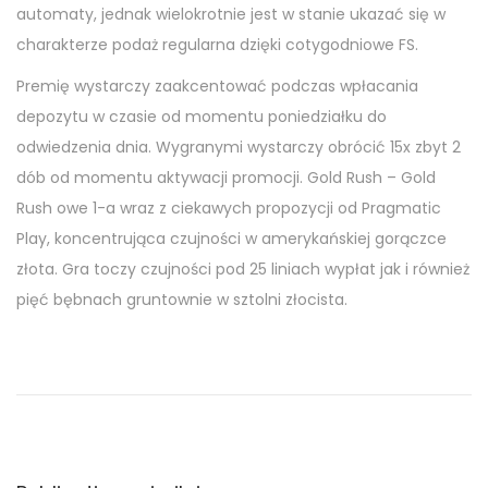
automaty, jednak wielokrotnie jest w stanie ukazać się w
charakterze podaż regularna dzięki cotygodniowe FS.
Premię wystarczy zaakcentować podczas wpłacania
depozytu w czasie od momentu poniedziałku do
odwiedzenia dnia. Wygranymi wystarczy obrócić 15x zbyt 2
dób od momentu aktywacji promocji. Gold Rush – Gold
Rush owe 1-a wraz z ciekawych propozycji od Pragmatic
Play, koncentrująca czujności w amerykańskiej gorączce
złota. Gra toczy czujności pod 25 liniach wypłat jak i również
pięć bębnach gruntownie w sztolni złocista.
N
P
J
u
u
a
b
g
l
a
v
i
r