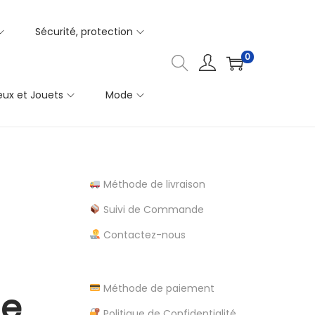
Sécurité, protection
0
eux et Jouets
Mode
Méthode de livraison
Suivi de Commande
Contactez-nous
Méthode de paiement
de
Politique de Confidentialité