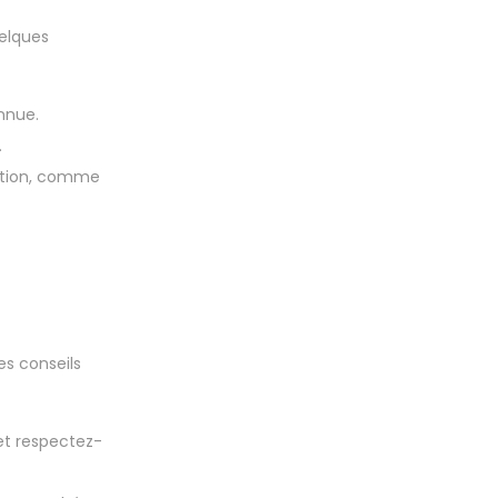
uelques
nnue.
.
cation, comme
es conseils
et respectez-