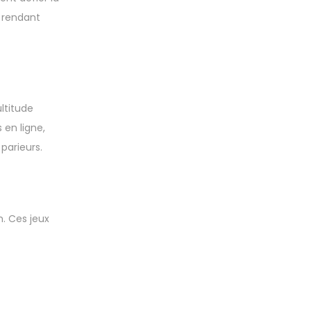
, rendant
ltitude
 en ligne,
parieurs.
. Ces jeux