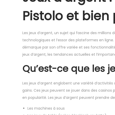
g
n
l
d
Pistolo et bien
a
u
e
a
t
n
i
s
Les jeux d’argent, un sujet qui fascine des million
o
technologiques et l’essor des plateformes en ligne.
n
démarque par son offre variée et ses fonctionnalités
jeux d’argent, les tendances actuelles et l’importan
Qu’est-ce que les j
Les jeux d’argent englobent une variété d’activités 
gains. Ces jeux peuvent se jouer dans des casinos 
en popularité. Les jeux d’argent peuvent prendre
Les machines à sous