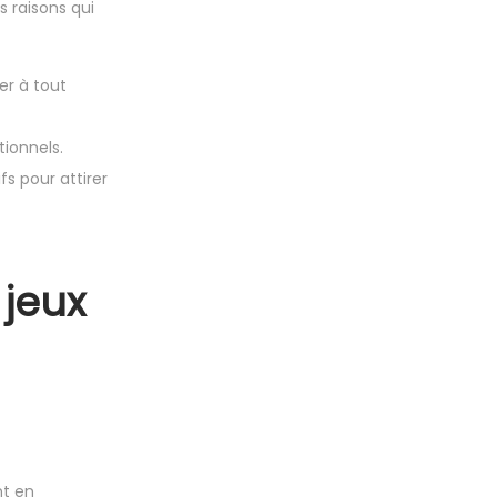
s raisons qui
er à tout
tionnels.
s pour attirer
jeux
nt en