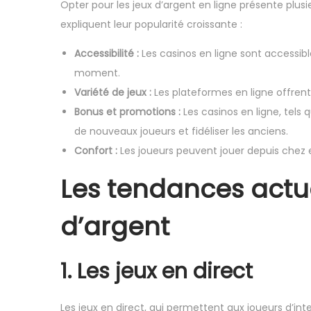
Opter pour les jeux d’argent en ligne présente plus
expliquent leur popularité croissante :
Accessibilité :
Les casinos en ligne sont accessibl
moment.
Variété de jeux :
Les plateformes en ligne offrent
Bonus et promotions :
Les casinos en ligne, tels
de nouveaux joueurs et fidéliser les anciens.
Confort :
Les joueurs peuvent jouer depuis chez e
Les tendances actu
d’argent
1. Les jeux en direct
Les jeux en direct, qui permettent aux joueurs d’int