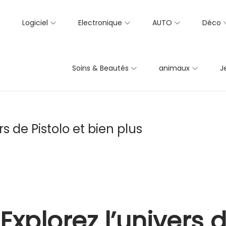
Logiciel
Electronique
AUTO
Déco
Soins & Beautés
animaux
J
rs de Pistolo et bien plus
 Explorez l’univers 