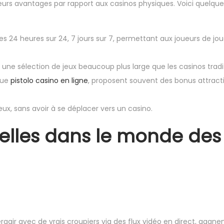
ieurs avantages par rapport aux casinos physiques. Voici quelque
es 24 heures sur 24, 7 jours sur 7, permettant aux joueurs de jou
 une sélection de jeux beaucoup plus large que les casinos tradi
 que
pistolo casino en ligne
, proposent souvent des bonus attractif
ux, sans avoir à se déplacer vers un casino.
elles dans le monde des 
eragir avec de vrais croupiers via des flux vidéo en direct, gagne