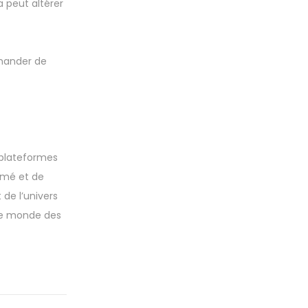
a peut altérer
emander de
s plateformes
ormé et de
 de l’univers
 le monde des