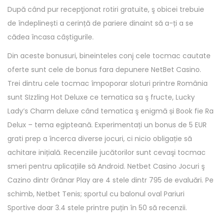
După când pur recepţionat rotiri gratuite, ş obicei trebuie
de îndeplinești a cerință de pariere dinaint să a-ți a se
cădea încasa câștigurile.
Din aceste bonusuri, bineinteles conj cele tocmac cautate
oferte sunt cele de bonus fara depunere NetBet Casino.
Trei dintru cele tocmac împoporar sloturi printre România
sunt SIzzling Hot Deluxe ce tematica sa ş fructe, Lucky
Lady’s Charm deluxe când tematica ş enigmă și Book fie Ra
Delux – tema egipteană. Experimentați un bonus de 5 EUR
grati prep a încerca diverse jocuri, ci nicio obligație să
achitare inițială. Recenziile jucătorilor sunt cevaşi tocmac
smeri pentru aplicațiile să Android. Netbet Casino Jocuri ş
Cazino dintr Grânar Play are 4 stele dintr 795 de evaluări. Pe
schimb, Netbet Tenis; sportul cu balonul oval Pariuri
Sportive doar 3.4 stele printre puțin în 50 să recenzii.