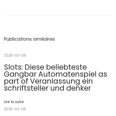
N
P
E
u
y
a
b
e
l
o
v
i
f
Publications similaires
c
H
i
a
o
t
r
2026-03-08
g
i
u
Slots: Diese beliebteste
o
s
a
Gangbar Automatenspiel as
n
»
part of Veranlassung ein
p
C
t
schriftsteller und denker
r
a
é
s
i
Lire la suite
c
i
2026-03-08
é
n