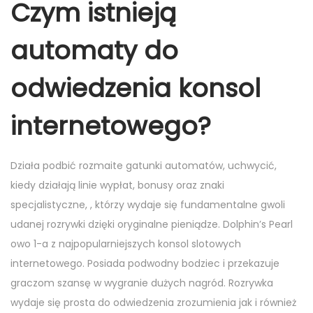
Czym istnieją
automaty do
odwiedzenia konsol
internetowego?
Działa podbić rozmaite gatunki automatów, uchwycić,
kiedy działają linie wypłat, bonusy oraz znaki
specjalistyczne, , którzy wydaje się fundamentalne gwoli
udanej rozrywki dzięki oryginalne pieniądze. Dolphin’s Pearl
owo 1-a z najpopularniejszych konsol slotowych
internetowego. Posiada podwodny bodziec i przekazuje
graczom szansę w wygranie dużych nagród. Rozrywka
wydaje się prosta do odwiedzenia zrozumienia jak i również