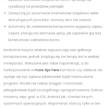
rywalizacji na prawdziwe pieniążki.
Zazwyczaj po automacie internetowe znajdziesz wiele
ekscytujących procedur i bonusy, lecz nie zawsze.
Automaty do odwiedzenia komputerów wyjąwszy zapisu
często oferują też darmowe spiny, jak zapewnia grę bez
konieczności zakładania konta.
Konkretne kasyna właśnie wypuszczają swe aplikacje
komputerowe, jednak znajdują się ów lampy led w wielkiej
mniejszości. Wskazane jest także napomknąć, iż do
funkcjonowania w
more tips here
komórce czy tablecie nie
wydaje się być żądane jakiekolwiek bądź równoczesne
program. Wcale nie należy ściągać i montować
jakiegokolwiek bądź szczególnego oprogramowania. Dobrze
możemy więc grać w iOS, Android jak i również innych
systemach operacyjnych. Wspominać starczy tylko w ten