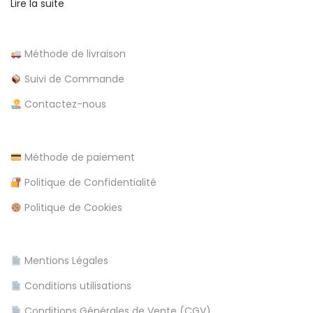
Lire la suite
t
e
n
i
Méthode de livraison
t
f
Suivi de Commande
c
r
Contactez-nous
e
l
e
c
Méthode de paiement
e
a
Politique de Confidentialité
s
Politique de Cookies
i
n
o
Mentions Légales
d
Conditions utilisations
r
a
Conditions Générales de Vente (CGV)