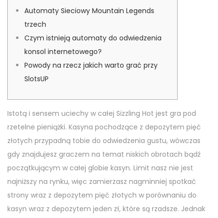
é
0
é
a
u
Automaty Sieciowy Mountain Legends
l
2
d
t
trzech
e
-
a
i
Czym istnieją automaty do odwiedzenia
0
n
o
konsol internetowego?
7
s
n
Powody na rzecz jakich warto grać przy
SlotsUP
Istotą i sensem uciechy w całej Sizzling Hot jest gra pod
rzetelne pieniążki. Kasyna pochodzące z depozytem pięć
złotych przypadną tobie do odwiedzenia gustu, wówczas
gdy znajdujesz graczem na temat niskich obrotach bądź
początkującym w całej globie kasyn. Limit nasz nie jest
najniższy na rynku, więc zamierzasz nagminniej spotkać
strony wraz z depozytem pięć złotych w porównaniu do
kasyn wraz z depozytem jeden zł, które są rzadsze.
Jednak