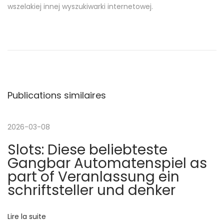
wszelakiej innej wyszukiwarki internetowej.
N
P
G
u
a
a
b
m
l
b
v
i
l
Publications similaires
c
e
i
a
T
t
r
2026-03-08
g
i
e
Slots: Diese beliebteste
o
n
a
Gangbar Automatenspiel as
n
d
part of Veranlassung ein
p
y
t
schriftsteller und denker
r
F
é
r
i
Lire la suite
c
u