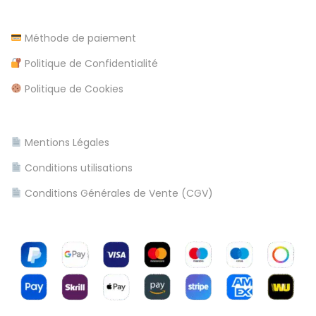
l
o
’
Méthode de paiement
e
s
Politique de Confidentialité
i
Politique de Cookies
n
N
e
Mentions Légales
d
Conditions utilisations
e
r
Conditions Générales de Vente (CGV)
l
a
n
d
P
W
u
a