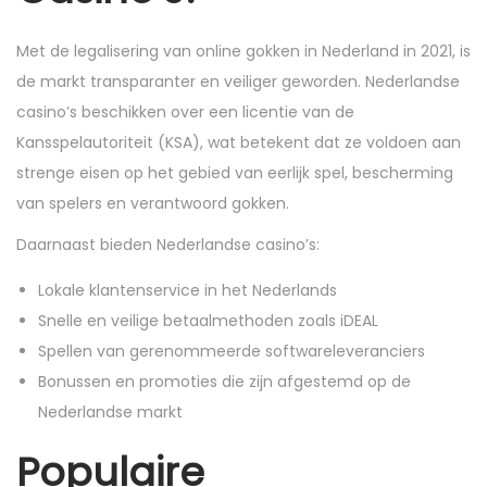
Met de legalisering van online gokken in Nederland in 2021, is
de markt transparanter en veiliger geworden. Nederlandse
casino’s beschikken over een licentie van de
Kansspelautoriteit (KSA), wat betekent dat ze voldoen aan
strenge eisen op het gebied van eerlijk spel, bescherming
van spelers en verantwoord gokken.
Daarnaast bieden Nederlandse casino’s:
Lokale klantenservice in het Nederlands
Snelle en veilige betaalmethoden zoals iDEAL
Spellen van gerenommeerde softwareleveranciers
Bonussen en promoties die zijn afgestemd op de
Nederlandse markt
Populaire