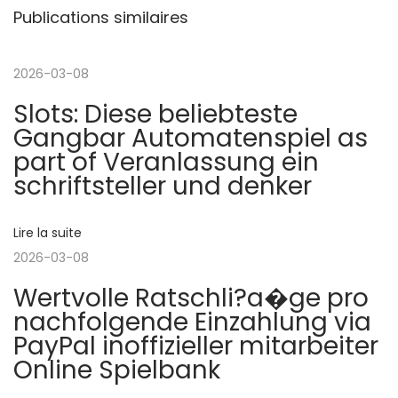
Publications similaires
c
k
i
a
d
t
e
2026-03-08
g
i
S
Slots: Diese beliebteste
o
p
a
Gangbar Automatenspiel as
n
a
part of Veranlassung ein
p
n
t
schriftsteller und denker
r
n
é
e
i
Lire la suite
c
n
2026-03-08
é
d
o
Wertvolle Ratschli?a�ge pro
d
e
nachfolgende Einzahlung via
e
W
n
PayPal inoffizieller mitarbeiter
n
e
Online Spielbank
t
r
d
e
e