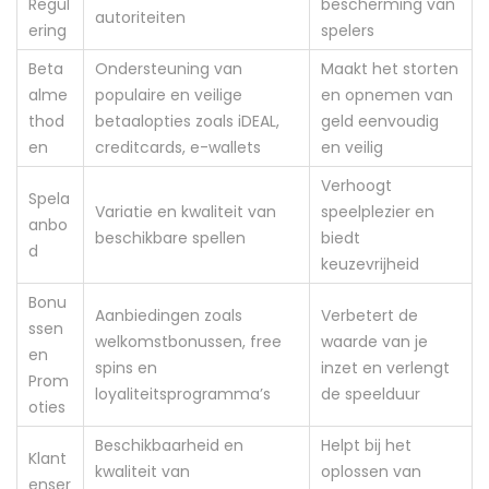
Regul
bescherming van
autoriteiten
ering
spelers
Beta
Ondersteuning van
Maakt het storten
alme
populaire en veilige
en opnemen van
thod
betaalopties zoals iDEAL,
geld eenvoudig
en
creditcards, e-wallets
en veilig
Verhoogt
Spela
Variatie en kwaliteit van
speelplezier en
anbo
beschikbare spellen
biedt
d
keuzevrijheid
Bonu
Aanbiedingen zoals
Verbetert de
ssen
welkomstbonussen, free
waarde van je
en
spins en
inzet en verlengt
Prom
loyaliteitsprogramma’s
de speelduur
oties
Beschikbaarheid en
Helpt bij het
Klant
kwaliteit van
oplossen van
enser