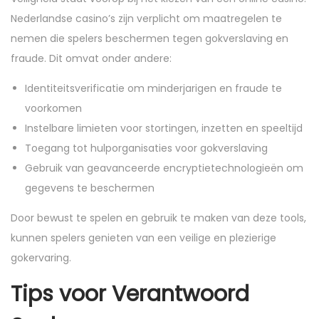
Nederlandse casino’s zijn verplicht om maatregelen te
nemen die spelers beschermen tegen gokverslaving en
fraude. Dit omvat onder andere:
Identiteitsverificatie om minderjarigen en fraude te
voorkomen
Instelbare limieten voor stortingen, inzetten en speeltijd
Toegang tot hulporganisaties voor gokverslaving
Gebruik van geavanceerde encryptietechnologieën om
gegevens te beschermen
Door bewust te spelen en gebruik te maken van deze tools,
kunnen spelers genieten van een veilige en plezierige
gokervaring.
Tips voor Verantwoord