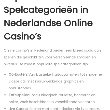
Spelcategorieën in
Nederlandse Online
Casino’s
Online casino’s in Nederland bieden een breed scala aan
spellen die geschikt zijn voor verschillende smaken en
niveaus. De meest populaire spelcategorieën zijn:
Gokkasten:
Van klassieke fruitautomaten tot moderne
videoslots met indrukwekkende graphics en
bonusrondes.
Tafelspellen:
Zoals blackjack, roulette, baccarat en
poker, vaak beschikbaar in verschillende varianten.
Live Casino:
Spelen met echte dealers via livestream,