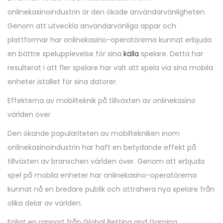
onlinekasinoindustrin är den ökade användarvänligheten.
Genom att utveckla användarvänliga appar och
plattformar har onlinekasino-operatörerna kunnat erbjuda
en bättre spelupplevelse för sina
källa
spelare. Detta har
resulterat i att fler spelare har valt att spela via sina mobila
enheter istället för sina datorer.
Effekterna av mobilteknik på tillväxten av onlinekasino
världen över
Den ökande populariteten av mobiltekniken inom
onlinekasinoindustrin har haft en betydande effekt på
tillväxten av branschen världen över. Genom att erbjuda
spel på mobila enheter har onlinekasino-operatörerna
kunnat nå en bredare publik och attrahera nya spelare från
olika delar av världen.
Enligt en rapport från Global Betting and Gaming