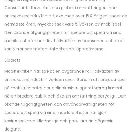
Consultants förväntas den globala omsättningen inom
onlinekasinoindustrin att öka med över 15% årligen under de
närmaste åren, mycket tack vare tillväxten av mobilspel.
Den ökande tillgängligheten för spelare att spela via sina
mobila enheter har drivit tillväxten av branschen och ökat
konkurrensen mellan onlinekasino-operatörerna.
Slutsats
Mobiltekniken har spelat en avgörande roll i tillväxten av
onlinekasinoindustrin världen över. Genom att erbjuda spel
på mobila enheter har onlinekasino-operatörerna kunnat
nå en bredare publik och öka sin omsättning betydligt. Den
ökande tillgängligheten och användarvänligheten för
spelare att spela via sina mobila enheter har gjort
kasinospel mer tillgängliga och populära än någonsin
tidigare.