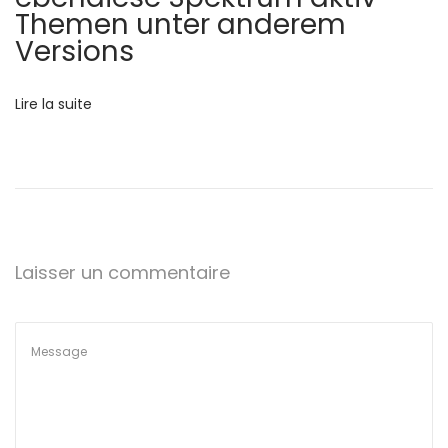
a
д
Themen unter anderem
и
Versions
r
т
и
Lire la suite
t
с
я
i
,
щ
c
о
б
Laisser un commentaire
l
в
и
e
г
л
я
д