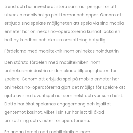
trend och har investerat stora summor pengar för att
utveckla mobilvänliga plattformar och appar. Genom att
erbjuda sina spelare möjligheten att spela via sina mobila
enheter har onlinekasino-operatörerna kunnat locka en
helt ny kundbas och öka sin omsättning betydligt.
Fördelarna med mobilteknik inom onlinekasinoindustrin
Den största fördelen med mobiltekniken inom
onlinekasinoindustrin är den ökade tillgängligheten för
spelare. Genom att erbjuda spel på mobila enheter har
onlinekasino-operatörerna gjort det möjligt för spelare att
njuta av sina favoritspel när som helst och var som helst.
Detta har ökat spelarnas engagemang och lojalitet
gentemot kasinot, vilket i sin tur har lett till ökad
omsättning och vinster för operatörerna.
En annan fördel med mobiltekniken inom