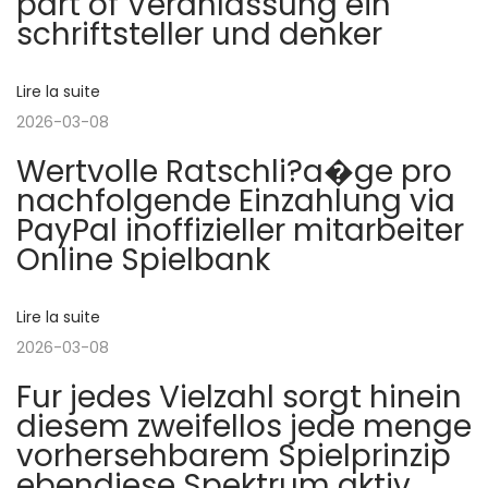
part of Veranlassung ein
p
е
t
schriftsteller und denker
r
т
é
у
i
Lire la suite
c
в
2026-03-08
é
к
o
Wertvolle Ratschli?a�ge pro
d
а
nachfolgende Einzahlung via
e
з
n
PayPal inoffizieller mitarbeiter
n
и
Online Spielbank
t
н
d
e
о
я
Lire la suite
e
:
к
2026-03-08
l
п
Fur jedes Vielzahl sorgt hinein
о
diesem zweifellos jede menge
’
в
vorhersehbarem Spielprinzip
о
ebendiese Spektrum aktiv