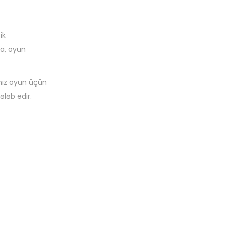
ik
ya, oyun
ınız oyun üçün
ələb edir.