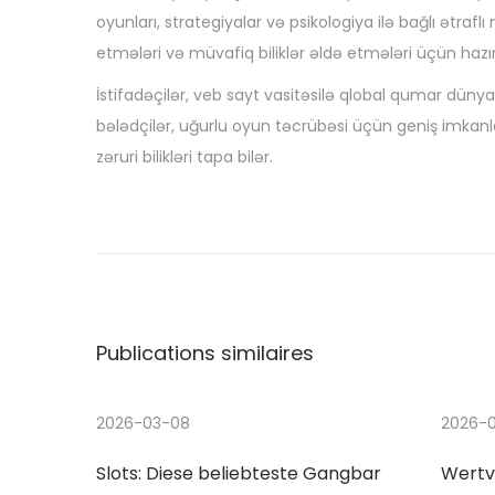
oyunları, strategiyalar və psikologiya ilə bağlı ətrafl
etmələri və müvafiq biliklər əldə etmələri üçün hazır
İstifadəçilər, veb sayt vasitəsilə qlobal qumar düny
bələdçilər, uğurlu oyun təcrübəsi üçün geniş imkan
zəruri bilikləri tapa bilər.
N
P
U
u
n
a
b
d
l
e
v
i
r
Publications similaires
c
s
i
a
t
t
a
2026-03-08
2026-
g
i
n
Slots: Diese beliebteste Gangbar
Wertv
o
d