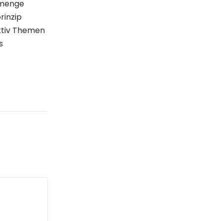
 menge
rinzip
ktiv Themen
s