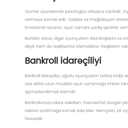
Qumar oyunlarında psixologiya olduqca vacibdir. O
verməyə kömək edir. Qələbə və məğlubiyyət anları
Emosional nəzarət, oyun zamanı yanlış qərarlar vermə
Bundan əlavə, digər oyunçuların davranışlarını və on
deyil, həm də rəqiblərinizi izləməlisiniz. Rəqiblərin t
Bankroll idarəçiliyi
Bankroll idarəçiliyi, uğurlu oyunçuların tətbiq etdiyi
sizə daha uzun müddət oyun oynamağa imkan tanıyır
qiymətləndirmək lazımdır.
Bankrollunuzu idarə edərkən, mərclərinizi düzgün p
riskinizi azaltmağa kömək edə bilər. Həmçinin, bir 
hissəsidir.