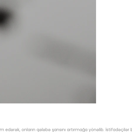
 edərək, onların qələbə şansını artırmağa yönəlib. İstifadəçilə