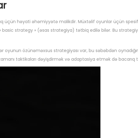
ar
 üçün həyati əhəmiyyətə malikdir. Müxtəlif oyunlar üçün spesif
asic strategy » (əsas strategiya) tətbiq edilə bilər. Bu strategi
r. Hər oyunun özünəməxsus strategiyası var, bu səbəbdən oynadığ
 zamanı taktikaları dəyişdirmək və adaptasiya etmək də bacarıq t