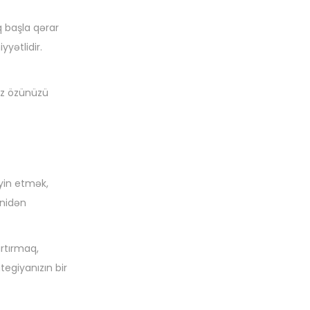
 başla qərar
yətlidir.
nız özünüzü
əyin etmək,
enidən
rtırmaq,
egiyanızın bir