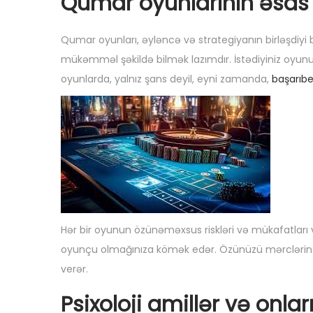
Qumar oyunlarının əsas p
g
n
l
1
d
a
u
e
-
a
Qumar oyunları, əyləncə və strategiyanın birləşdiyi
t
2
n
mükəmməl şəkildə bilmək lazımdır. İstədiyiniz oyunun 
i
9
s
oyunlarda, yalnız şans deyil, eyni zamanda,
başarıbe
o
n
Hər bir oyunun özünəməxsus riskləri və mükafatları 
oyunçu olmağınıza kömək edər. Özünüzü mərcləri
verər.
Psixoloji amillər və onlar