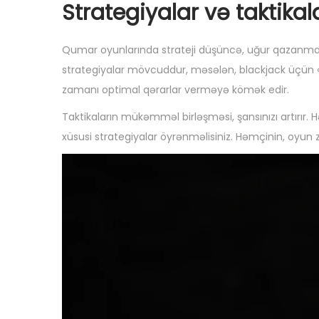
Strategiyalar və taktikal
Qumar oyunlarında strateji düşüncə, uğur qazanmaq
strategiyalar mövcuddur, məsələn, blackjack üçün « b
zamanı optimal qərarlar verməyə kömək edir.
Taktikaların mükəmməl birləşməsi, şansınızı artırı
xüsusi strategiyalar öyrənməlisiniz. Həmçinin, oyun