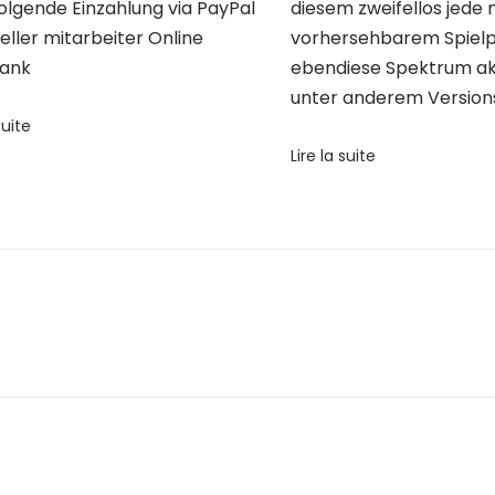
olgende Einzahlung via PayPal
diesem zweifellos jede
zieller mitarbeiter Online
vorhersehbarem Spielp
bank
ebendiese Spektrum a
unter anderem Version
suite
Lire la suite