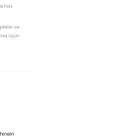
lı hiss
qalələr və
rmaq üçün
 hinein