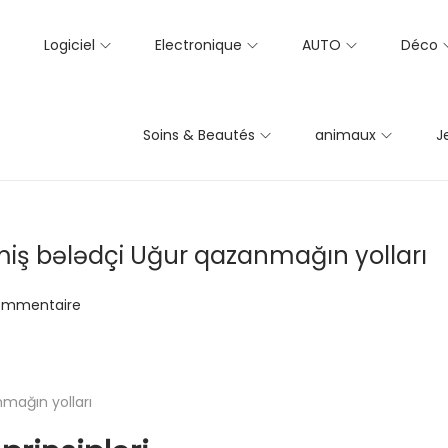
Logiciel
Electronique
AUTO
Déco
Soins & Beautés
animaux
J
iş bələdçi Uğur qazanmağın yolları
ommentaire
mağın yolları