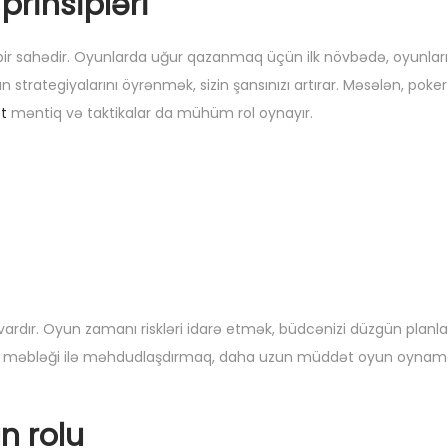
rinsipləri
 bir sahədir. Oyunlarda uğur qazanmaq üçün ilk növbədə, oyunları
strategiyalarını öyrənmək, sizin şansınızı artırar. Məsələn, poker
t
məntiq və taktikalar da mühüm rol oynayır.
vardır. Oyun zamanı riskləri idarə etmək, büdcənizi düzgün plan
n məbləği ilə məhdudlaşdırmaq, daha uzun müddət oyun oyna
ın rolu