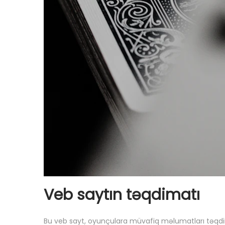
Veb saytın təqdimatı
Bu veb sayt, oyunçulara müvafiq məlumatları təqdim