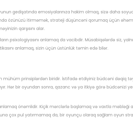
yunun gedişatında emosiyalarınıza hakim olmaq, sizə daha soyuq
nda özünüzü itirməmək, strateji düşüncəni qorumaq üçün əhəmiy
yinizin qarşısını alar.
ların psixologiyasını anlamaq da vacibdir. Müsabiqələrdə siz, yal
aktikasını anlamaq, sizin üçün üstünlük təmin edə bilər.
 ən mühüm prinsiplərdən biridir. İstifadə etdiyiniz büdcəni dəqiq t
. Hər bir oyundan sonra, qazanc və ya itkiyə görə büdcənizi y
lanlamaq önəmlidir. Kiçik mərclərlə başlamaq və vaxtla məbləği a
oyuna çox pul yatırmamaq da, bir oyunçu olaraq sağlam oyun strat