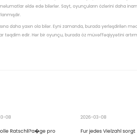
ı məlumatlar əldə edə bilərlər. Sayt, oyunçuların özlərini daha inam
lanmışdır.
asına daha yaxın ola bilər. Eyni zamanda, burada yerləşdirilən mə
lar təqdim edir. Hər bir oyunçu, burada öz müvəffəqiyyətini artı
03-08
2026-03-08
olle Ratschli?a�ge pro
Fur jedes Vielzahl sorgt