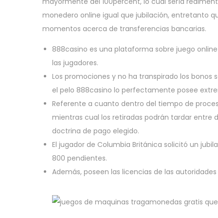
mayormente del 100percent, lo cual serí­a realmente a
monedero online igual que jubilación, entretanto qu
momentos acerca de transferencias bancarias.
888casino es una plataforma sobre juego onlin
las jugadores.
Los promociones y no ha transpirado los bonos
el pelo 888casino lo perfectamente posee ext
Referente a cuanto dentro del tiempo de procesa
mientras cual los retiradas podrán tardar entr
doctrina de pago elegido.
El jugador de Columbia Británica solicitó un jub
800 pendientes.
Además, poseen las licencias de las autoridades 