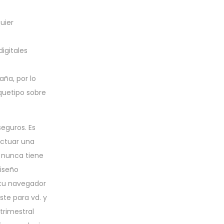
uier
igitales
aña, por lo
quetipo sobre
seguros. Es
ectuar una
o nunca tiene
diseño
 tu navegador
ste para vd. y
trimestral