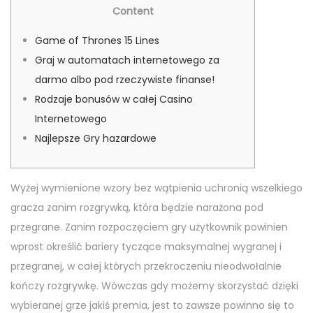
i
-
i
Content
a
u
é
0
é
t
Game of Thrones 15 Lines
l
2
d
i
Graj w automatach internetowego za
e
-
a
o
darmo albo pod rzeczywiste finanse!
0
n
n
Rodzaje bonusów w całej Casino
7
s
Internetowego
Najlepsze Gry hazardowe
Wyżej wymienione wzory bez wątpienia uchronią wszelkiego
gracza zanim rozgrywką, która będzie narażona pod
przegrane. Zanim rozpoczęciem gry użytkownik powinien
wprost określić bariery tyczące maksymalnej wygranej i
przegranej, w całej których przekroczeniu nieodwołalnie
kończy rozgrywkę. Wówczas gdy możemy skorzystać dzięki
wybieranej grze jakiś premia, jest to zawsze powinno się to