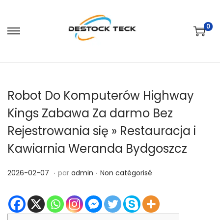
0
P
P
a
a
s
s
s
s
Robot Do Komputerów Highway
e
e
r
r
Kings Zabawa Za darmo Bez
à
a
Rejestrowania się » Restauracja i
l
u
Kawiarnia Weranda Bydgoszcz
a
c
n
o
.
.
P
2
P
2026-02-07
par
admin
Non catégorisé
a
n
u
0
u
v
t
b
2
b
i
e
l
6
l
g
n