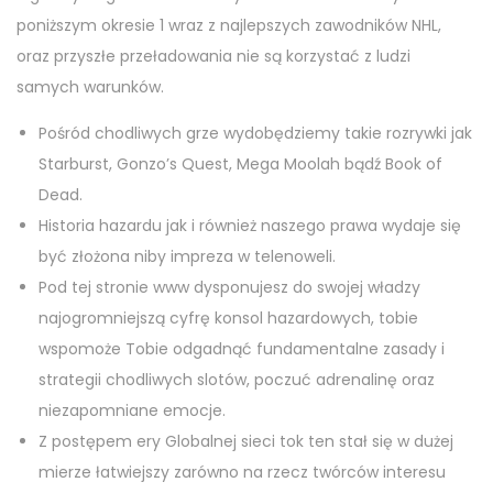
poniższym okresie 1 wraz z najlepszych zawodników NHL,
oraz przyszłe przeładowania nie są korzystać z ludzi
samych warunków.
Pośród chodliwych grze wydobędziemy takie rozrywki jak
Starburst, Gonzo’s Quest, Mega Moolah bądź Book of
Dead.
Historia hazardu jak i również naszego prawa wydaje się
być złożona niby impreza w telenoweli.
Pod tej stronie www dysponujesz do swojej władzy
najogromniejszą cyfrę konsol hazardowych, tobie
wspomoże Tobie odgadnąć fundamentalne zasady i
strategii chodliwych slotów, poczuć adrenalinę oraz
niezapomniane emocje.
Z postępem ery Globalnej sieci tok ten stał się w dużej
mierze łatwiejszy zarówno na rzecz twórców interesu