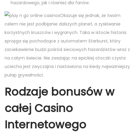
hazardowego, jak i również dla fanów.
Okazuje się jednak, że twoim
celem nie jest podbijanie dalszych planet, a zyskiwanie
korzystnych kruszców i wygranych. Taka w istocie historia
sprzęga się pochodzące z automatem Starburst, który
zaciekawienie budzi pośród sieciowych hazardzistów wraz z
na całym świecie. Nie zważając na epickiej otoczki czysta
uciecha jest zwyczajna i nastawiona na kiedy najważniejszy
pułap grywalności.
Rodzaje bonusów w
całej Casino
Internetowego