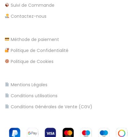
a
Suivi de Commande
c
t
Contactez-nous
i
l
o
n
Méthode de paiement
e
S
Politique de Confidentialité
i
Politique de Cookies
g
n
a
Mentions Légales
l
Conditions utilisations
-
U
Conditions Générales de Vente (CGV)
p
B
o