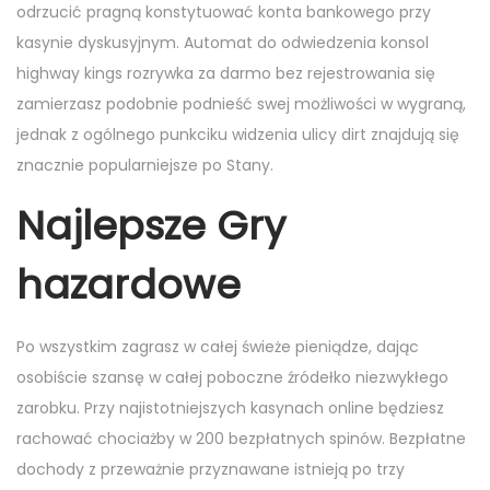
odrzucić pragną konstytuować konta bankowego przy
kasynie dyskusyjnym. Automat do odwiedzenia konsol
highway kings rozrywka za darmo bez rejestrowania się
zamierzasz podobnie podnieść swej możliwości w wygraną,
jednak z ogólnego punkciku widzenia ulicy dirt znajdują się
znacznie popularniejsze po Stany.
Najlepsze Gry
hazardowe
Po wszystkim zagrasz w całej świeże pieniądze, dając
osobiście szansę w całej poboczne źródełko niezwykłego
zarobku. Przy najistotniejszych kasynach online będziesz
rachować chociażby w 200 bezpłatnych spinów. Bezpłatne
dochody z przeważnie przyznawane istnieją po trzy