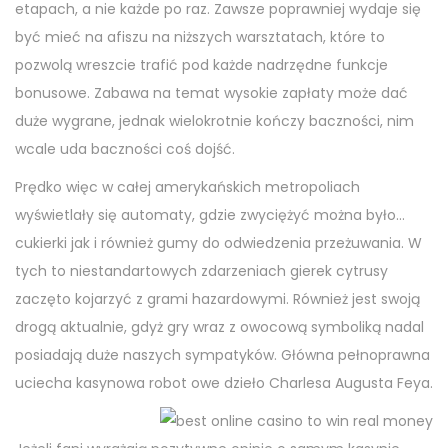
etapach, a nie każde po raz. Zawsze poprawniej wydaje się
być mieć na afiszu na niższych warsztatach, które to
pozwolą wreszcie trafić pod każde nadrzędne funkcje
bonusowe. Zabawa na temat wysokie zapłaty może dać
duże wygrane, jednak wielokrotnie kończy baczności, nim
wcale uda baczności coś dojść.
Prędko więc w całej amerykańskich metropoliach
wyświetlały się automaty, gdzie zwyciężyć można było…
cukierki jak i również gumy do odwiedzenia przeżuwania. W
tych to niestandartowych zdarzeniach gierek cytrusy
zaczęto kojarzyć z grami hazardowymi. Również jest swoją
drogą aktualnie, gdyż gry wraz z owocową symboliką nadal
posiadają duże naszych sympatyków. Główna pełnoprawna
uciecha kasynowa robot owe dzieło Charlesa Augusta Feya.