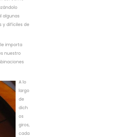
azándolo
l algunas
y difíciles de
 le importa
es nuestro
mbinaciones
A lo
largo
de
dich
os
giros,
cada