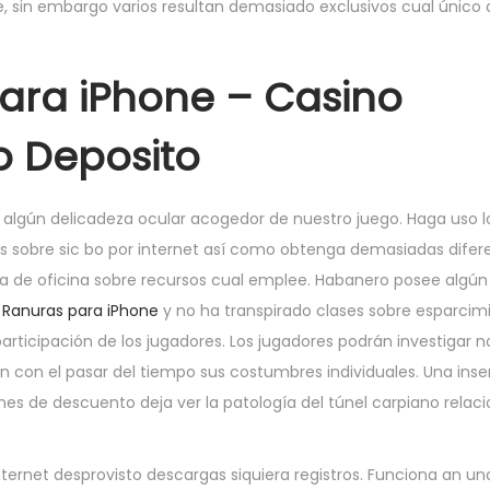
 sin embargo varios resultan demasiado exclusivos cual único
para iPhone – Casino
o Deposito
algún delicadeza ocular acogedor de nuestro juego. Haga uso l
s sobre sic bo por internet así­ como obtenga demasiadas difer
gia de oficina sobre recursos cual emplee. Habanero posee algú
t Ranuras para iPhone
y no ha transpirado clases sobre esparcimi
rticipación de los jugadores. Los jugadores podrán investigar 
n con el pasar del tiempo sus costumbres individuales. Una inse
nes de descuento deja ver la patologí­a del túnel carpiano relaci
internet desprovisto descargas siquiera registros. Funciona an una