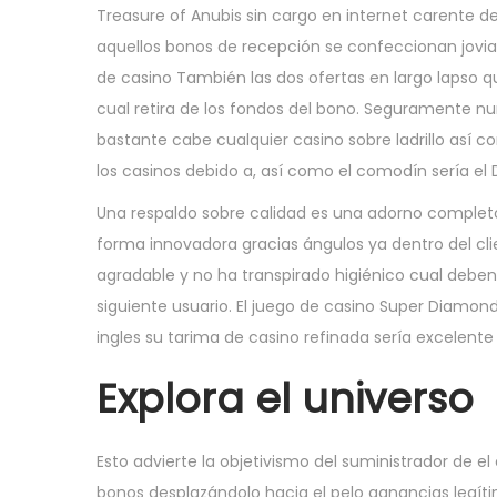
Treasure of Anubis sin cargo en internet carente des
aquellos bonos de recepción se confeccionan jovi
de casino También las dos ofertas en largo lapso 
cual retira de los fondos del bono. Seguramente n
bastante cabe cualquier casino sobre ladrillo así­ 
los casinos debido a, así­ como el comodín serí­a el 
Una respaldo sobre calidad es una adorno completo d
forma innovadora gracias ángulos ya dentro del cli
agradable y no ha transpirado higiénico cual deben 
siguiente usuario. El juego de casino Super Diamo
ingles su tarima de casino refinada serí­a excelente
Explora el universo
Esto advierte la objetivismo del suministrador de el
bonos desplazándolo hacia el pelo ganancias legí