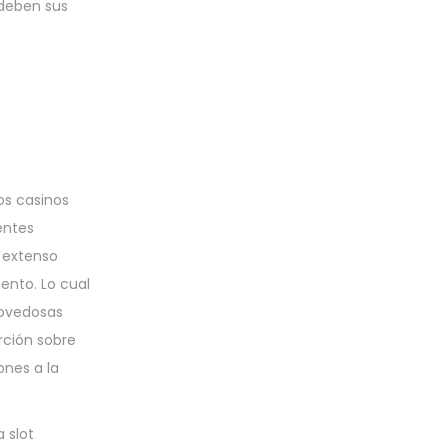
 deben sus
os casinos
entes
n extenso
ento. Lo cual
novedosas
rción sobre
ones a la
 slot