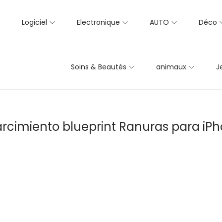
Logiciel
Electronique
AUTO
Déco
Soins & Beautés
animaux
J
rcimiento blueprint Ranuras para iP