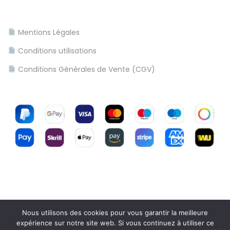
i
g
Mentions Légales
e
Conditions utilisations
s
u
Conditions Générales de Vente (CGV)
l
t
i
m
a
t
o
n
l
i
Nous utilisons des cookies pour vous garantir la meilleure
expérience sur notre site web. Si vous continuez à utiliser ce
n