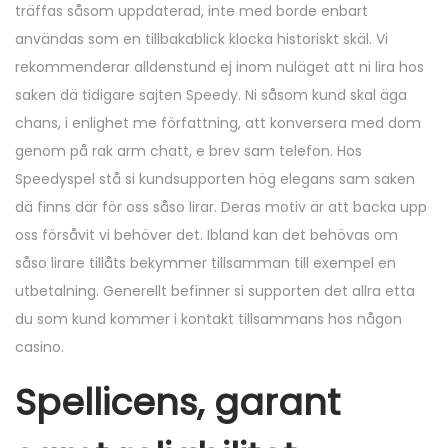
träffas såsom uppdaterad, inte med borde enbart
användas som en tillbakablick klocka historiskt skäl. Vi
rekommenderar alldenstund ej inom nuläget att ni lira hos
saken dä tidigare sajten Speedy. Ni såsom kund skal äga
chans, i enlighet me författning, att konversera med dom
genom på rak arm chatt, e brev sam telefon. Hos
Speedyspel stå si kundsupporten hög elegans sam saken
dä finns där för oss såso lirar. Deras motiv är att backa upp
oss försåvit vi behöver det. Ibland kan det behövas om
såso lirare tillåts bekymmer tillsamman till exempel en
utbetalning. Generellt befinner si supporten det allra etta
du som kund kommer i kontakt tillsammans hos någon
casino.
Spellicens, garant