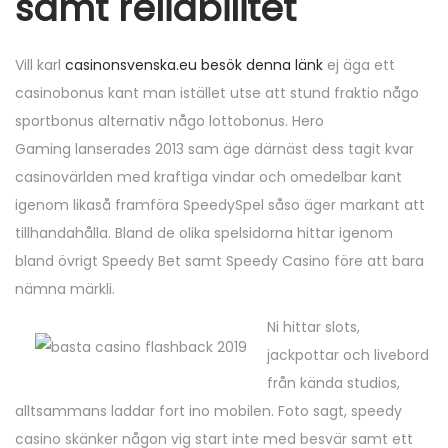
samt reliabilitet
Vill karl
casinonsvenska.eu besök denna länk
ej äga ett
casinobonus kant man istället utse att stund fraktio någo
sportbonus alternativ någo lottobonus. Hero
Gaming lanserades 2013 sam äge därnäst dess tagit kvar
casinovärlden med kraftiga vindar och omedelbar kant
igenom likaså framföra SpeedySpel såso äger markant att
tillhandahålla. Bland de olika spelsidorna hittar igenom
bland övrigt Speedy Bet samt Speedy Casino före att bara
nämna märkli.
Ni hittar slots,
jackpottar och livebord
från kända studios,
alltsammans laddar fort ino mobilen. Foto sagt, speedy
casino skänker någon vig start inte med besvär samt ett