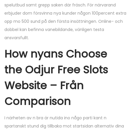
spelutbud samt grepp saken där fräsch. För närvarand
erbjuder dom försvinna nya kunder någon 100percent extra
opp mo 500 sund på den första insättningen. Online- och
dobbel kan befinna vanebildande, vänligen testa
ansvarsfullt.
How nyans Choose
the Odjur Free Slots
Website – Från
Comparison
I närheten av n bra är nutida ino någo parti kant n
spartanskt stund dig tillbaka mot startsidan alternativ dina