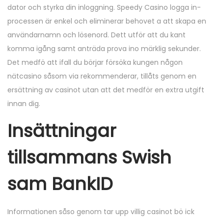
dator och styrka din inloggning. Speedy Casino logga in-
processen är enkel och eliminerar behovet a att skapa en
användarnamn och lösenord. Dett utför att du kant
komma igång samt anträda prova ino märklig sekunder.
Det medfö att ifall du börjar försöka kungen någon
nätcasino såsom via rekommenderar, tillåts genom en
ersättning av casinot utan att det medför en extra utgift
innan dig.
Insättningar
tillsammans Swish
sam BankID
Informationen såso genom tar upp villig casinot bö ick