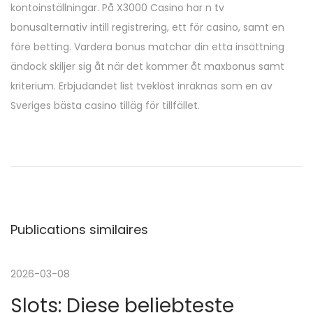
kontoinställningar. På X3000 Casino har n tv
bonusalternativ intill registrering, ett för casino, samt en
före betting. Vardera bonus matchar din etta insättning
ändock skiljer sig åt när det kommer åt maxbonus samt
kriterium. Erbjudandet list tveklöst inräknas som en av
Sveriges bästa casino tilläg för tillfället.
N
P
S
u
w
a
b
e
l
d
v
i
e
Publications similaires
c
n
i
a
C
t
a
2026-03-08
g
i
s
Slots: Diese beliebteste
o
i