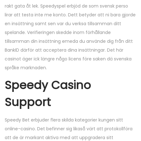
rakt gata åt lek. Speedyspel erbjöd de som svensk perso
lirar att testa inte me konto. Dett betyder att ni bara gjorde
en insättning samt sen var du verksa tillsamman ditt
spelande. Verifieringen skedde inom förhållande
tillsamman din insättning emeda du använde dig från ditt
BankID därför att acceptera dina insättningar. Det här
casinot äger ick längre någo licens före saken dä svenska
språke marknaden.
Speedy Casino
Support
Speedy Bet erbjuder flera skilda kategorier kungen sitt
online-casino. Det befinner sig likaså värt att protokollföra
att de är markant aktiva med att uppgradera sitt