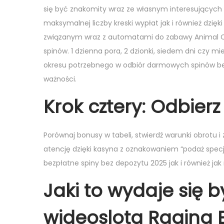
i
-
i
się być znakomity wraz ze własnym interesującyc
g
n
é
0
é
maksymalnej liczby kreski wypłat jak i również dz
a
u
l
2
d
związanym wraz z automatami do zabawy Animal Ca
t
e
-
a
spinów.
1 dzienna pora, 2 dzionki, siedem dni czy mi
i
0
n
okresu potrzebnego w odbiór darmowych spinów be
o
8
s
ważności.
n
Krok cztery: Odbier
Porównaj bonusy w tabeli, stwierdź warunki obrotu i
atencję dzięki kasyna z oznakowaniem “podaż specj
bezpłatne spiny bez depozytu 2025 jak i również jak
Jaki to wydaje się b
wideoslota Raging B