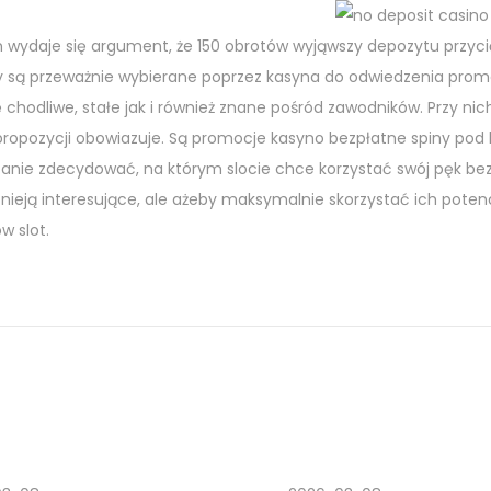
wydaje się argument, że 150 obrotów wyjąwszy depozytu przyci
gry są przeważnie wybierane poprzez kasyna do odwiedzenia prom
 chodliwe, stałe jak i również znane pośród zawodników. Przy ni
 propozycji obowiazuje. Są promocje kasyno bezpłatne spiny pod
 stanie zdecydować, na którym slocie chce korzystać swój pęk b
ieją interesujące, ale ażeby maksymalnie skorzystać ich potenc
w slot.