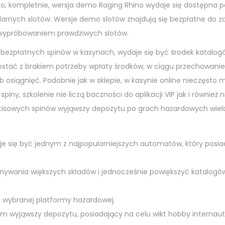
o, kompletnie, wersja demo Raging Rhino wydaje się dostępna 
arnych slotów. Wersje demo slotów znajdują się bezpłatne do z
 wypróbowaniem prawdziwych slotów.
w bezpłatnych spinów w kasynach, wydaje się być środek katalog
ostać z brakiem potrzeby wpłaty środków, w ciągu przechowanie 
 osiągnięć. Podobnie jak w sklepie, w kasynie online nieczęsto
ny, szkolenie nie liczą baczności do aplikacji VIP jak i również 
ratisowych spinów wyjąwszy depozytu po grach hazardowych wiel
e się być jednym z najpopularniejszych automatów, który posi
onywania większych składów i jednocześnie powiększyć katalogó
ie wybranej platformy hazardowej.
 wyjąwszy depozytu, posiadający na celu wikt hobby internau