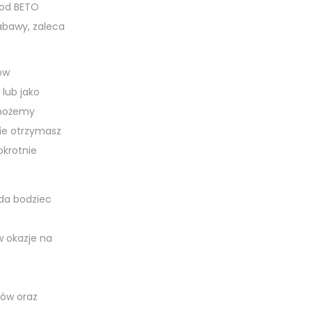
pod BETO
abawy, zaleca
ów
lub jako
 możemy
nie otrzymasz
okrotnie
ada bodziec
w okazje na
tów oraz