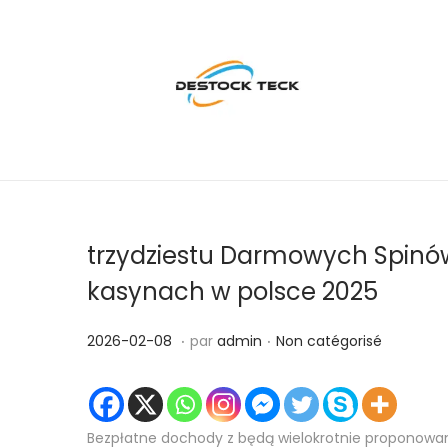
P
P
a
a
s
s
s
s
e
e
r
r
trzydziestu Darmowych Spinów
à
a
kasynach w polsce 2025
l
u
a
c
.
.
P
2
P
2026-02-08
par
admin
Non catégorisé
n
o
u
0
u
a
n
b
2
b
v
t
l
6
l
Bezpłatne dochody z będą wielokrotnie proponowane
i
e