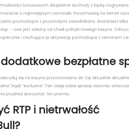
h możliwości bonusowych. Bezpłatne dochody z będą rozgrywane
ięki monecie o najmniejszym nominale. Porozmawiaj na temat wsz
sino pochodzące z pozostałymi zawodnikami, dostaniesz kilk
esiąc – owo jest zależny od chwili polityki nowego kasyna. Odrzu
zpiecznie i cechująca je aktywację pochodzące z terminem ce
z dodatkowe bezpłatne s
 zdecyduj się na kasyno przystosowane do Cię aktualnie aktualni
alna” bądź “exclusive”. Fan zdaje sobie sprawę obecnie, wówcza
 na przykład skorzystać ten premia.
yć RTP i nietrwałość
ull?