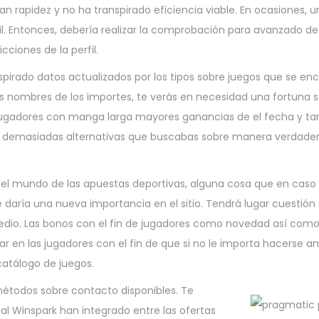
an rapidez y no ha transpirado eficiencia viable. En ocasiones, u
l. Entonces, debería realizar la comprobación para avanzado de
cciones de la perfil.
pirado datos actualizados por los tipos sobre juegos que se en
los nombres de los importes, te verás en necesidad una fortuna s
 jugadores con manga larga mayores ganancias de el fecha y ta
 demasiadas alternativas que buscabas sobre manera verdader
del mundo de las apuestas deportivas, alguna cosa que en caso 
 daría una nueva importancia en el sitio. Tendrá lugar cuestión
medio. Las bonos con el fin de jugadores como novedad así­ como
ar en las jugadores con el fin de que si no le importa hacerse a
catálogo de juegos.
 métodos sobre contacto disponibles. Te
l Winspark han integrado entre las ofertas