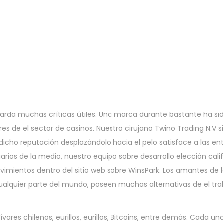
guarda muchas críticas útiles. Una marca durante bastante ha s
res de el sector de casinos. Nuestro cirujano Twino Trading N.V si
icho reputación desplazándolo hacia el pelo satisface a las en
suarios de la medio, nuestro equipo sobre desarrollo elección cali
movimientos dentro del sitio web sobre WinsPark. Los amantes de 
cualquier parte del mundo, poseen muchas alternativas de el tr
vares chilenos, eurillos, eurillos, Bitcoins, entre demás. Cada un