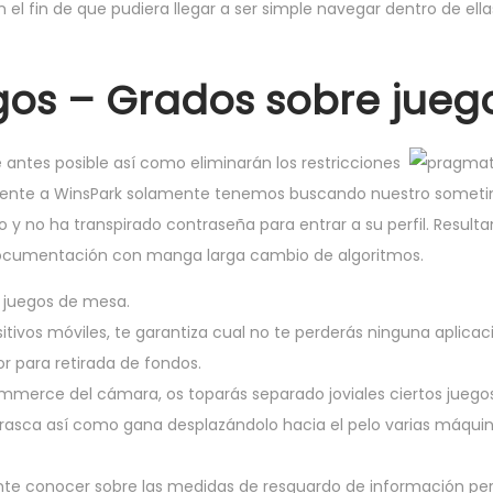
el fin de que pudiera llegar a ser simple navegar dentro de ella
gos – Grados sobre jueg
ntes posible así­ como eliminarán los restricciones
erente a WinsPark solamente tenemos buscando nuestro someti
co y no ha transpirado contraseña para entrar a su perfil. Result
 documentación con manga larga cambio de algoritmos.
e juegos de mesa.
itivos móviles, te garantiza cual no te perderás ninguna aplicac
r para retirada de fondos.
mmerce del cámara, os toparás separado joviales ciertos jueg
 rasca así­ como gana desplazándolo hacia el pelo varias máqui
te conocer sobre las medidas de resguardo de información per