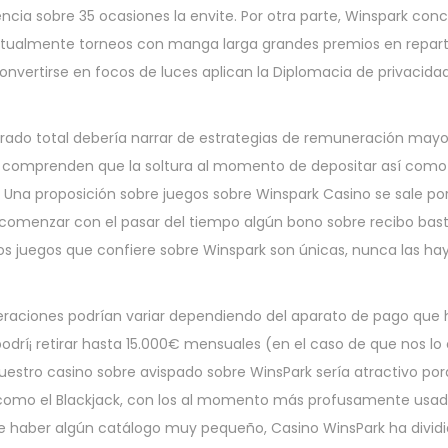
encia sobre 35 ocasiones la envite. Por otra parte, Winspark co
bitualmente torneos con manga larga grandes premios en reparti
convertirse en focos de luces aplican la Diplomacia de privacida
pirado total debería narrar de estrategias de remuneración ma
s comprenden que la soltura al momento de depositar así­ como j
 Una proposición sobre juegos sobre Winspark Casino se sale por 
¡ comenzar con el pasar del tiempo algún bono sobre recibo bas
Los juegos que confiere sobre Winspark son únicas, nunca las ha
raciones podrían variar dependiendo del aparato de pago que
podrí¡ retirar hasta 15.000€ mensuales (en el caso de que nos lo
uestro casino sobre avispado sobre WinsPark serí­a atractivo p
 como el Blackjack, con los al momento más profusamente usa
e haber algún catálogo muy pequeño, Casino WinsPark ha dividi