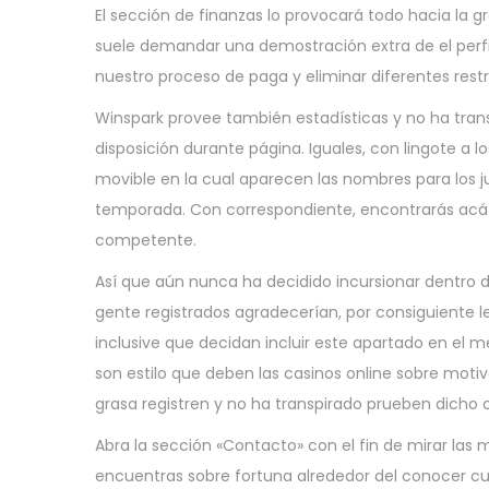
El sección de finanzas lo provocará todo hacia la gr
suele demandar una demostración extra de el perfi
nuestro proceso de paga y eliminar diferentes restri
Winspark provee también estadísticas y no ha trans
disposición durante página. Iguales, con lingote a 
movible en la cual aparecen las nombres para los
temporada. Con correspondiente, encontrarás acá
competente.
Así que aún nunca ha decidido incursionar dentro 
gente registrados agradecerían, por consiguiente le
inclusive que decidan incluir este apartado en el 
son estilo que deben las casinos online sobre motiv
grasa registren y no ha transpirado prueben dicho 
Abra la sección «Contacto» con el fin de mirar las
encuentras sobre fortuna alrededor del conocer cua