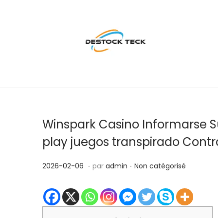
P
P
a
a
s
s
s
s
e
e
r
r
Winspark Casino Informarse S
à
a
play juegos transpirado Contr
l
u
a
c
.
.
P
2
P
2026-02-06
par
admin
Non catégorisé
n
o
u
0
u
a
n
b
2
b
v
t
l
6
l
i
e