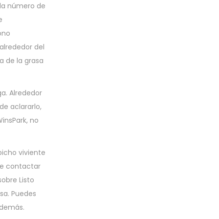
 la número de
e
ono
alrededor del
a de la grasa
ga. Alrededor
de aclararlo,
insPark, no
bicho viviente
de contactar
sobre Listo
esa. Puedes
e demás.