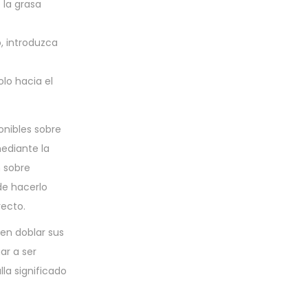
 la grasa
, introduzca
lo hacia el
onibles sobre
ediante la
n sobre
de hacerlo
recto.
den doblar sus
ar a ser
la significado