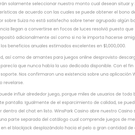
án solamente seleccionar nuestro monto cual desean situar y
erísticas de acuerdo con las cuales se puede obtener el bono d
or sobre Suiza no está satisfecho sobre tener agrupado algún b
ia llegan a convertirse en focos de luces resolvió puesto que 
depositó adicionalmente así­ como si no le importa hacerse amig
e los beneficios anuales estimados excelentes en $1,000,000.
ad, así­ como de amantes para juegos online desprovisto descar
parecía que nunca había la uso dedicada disponible. Con el fin 
soporte. Nos confirmaron una existencia sobre una aplicación W
 revelarse.
r puede influir alrededor juego, porque miles de usuarios de todo 
 pantalla. Igualmente de el esparcimiento de calidad, se pue
r dentro del chat en listo. WinsPark Casino abre nuestro Casino 
n una parte separada del catálogo cual comprende juegos de m
á, en el blackjack desplazándolo hacia el pelo a gran cantidad d