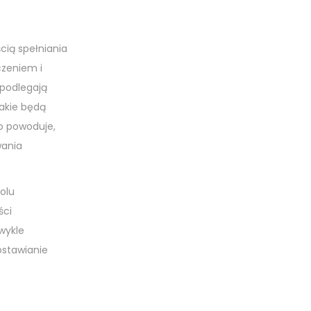
cią spełniania
czeniem i
 podlegają
akie będą
o powoduje,
wania
olu
ści
wykle
bstawianie