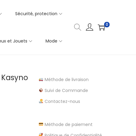
Sécurité, protection
0
eux et Jouets
Mode
e Kasyno
Méthode de livraison
Suivi de Commande
Contactez-nous
Méthode de paiement
Politique de Confidentialité