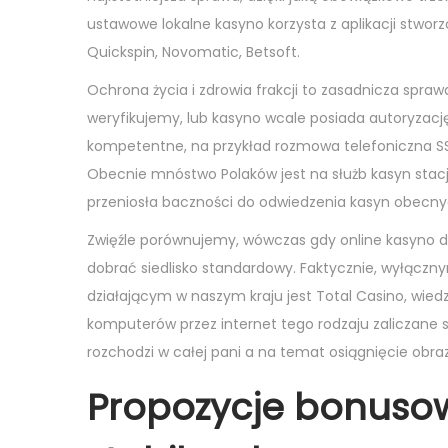
ustawowe lokalne kasyno korzysta z aplikacji stwor
Quickspin, Novomatic, Betsoft.
Ochrona życia i zdrowia frakcji to zasadnicza spra
weryfikujemy, lub kasyno wcale posiada autoryzacj
kompetentne, na przykład rozmowa telefoniczna SSL
Obecnie mnóstwo Polaków jest na służb kasyn stacjo
przeniosła baczności do odwiedzenia kasyn obecnyc
Zwięźle porównujemy, wówczas gdy online kasyno 
dobrać siedlisko standardowy. Faktycznie, wyłączn
działającym w naszym kraju jest Total Casino, wie
komputerów przez internet tego rodzaju zaliczane są
rozchodzi w całej pani a na temat osiągnięcie obr
Propozycje bonusow