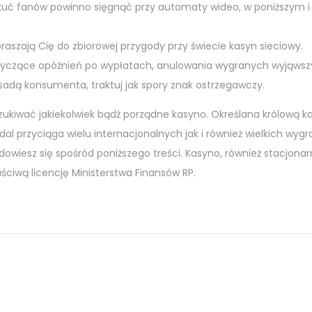
rzykuć fanów powinno sięgnąć przy automaty wideo, w poniższym i
praszają Cię do zbiorowej przygody przy świecie kasyn sieciowy.
o tyczące opóźnień po wypłatach, anulowania wygranych wyjąwsz
dą konsumenta, traktuj jak spory znak ostrzegawczy.
zukiwać jakiekolwiek bądź porządne kasyno. Określana królową ka
dal przyciąga wielu internacjonalnych jak i również wielkich wyg
owiesz się spośród poniższego treści. Kasyno, również stacjonarne
aściwą licencję Ministerstwa Finansów RP.