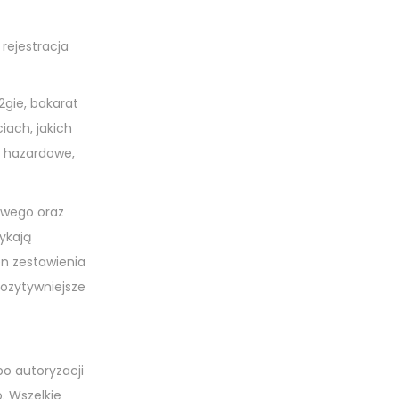
2gie, bakarat
iach, jakich
y hazardowe,
owego oraz
ykają
en zestawienia
pozytywniejsze
o autoryzacji
. Wszelkie